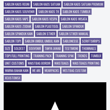
SABLON KAOS REUNI
SABLON KAOS SATUAN
SABLON KAOS SATUAN PREMIUM
SABLON KAOS SOUVENIR
SABLON KAOS TK
SABLON KAOS TUMBLR
SABLON KAOS VAPE
SABLON KAOS VESPA
SABLON KAOS WISATA
SABLON KAOS ZODIAK
SABLON PLASTISOL
SABLON SPANDUK
SABLON SPANDUK KAIN
SABLON STIKER
SABLON STIKER MANUAL
SABLON TOPI
SABLON UMBUL UMBUL KAIN
SABLONESSE
SCRIFTSKRIPS
SIZE
SOLDEST
SOUVENIR
TANYA JAWAB
TESTIMONI
THUMNAILS
TOPI FULL PRINTING
TRAINING PACK
TRAINING SPAK
TRENDS
TUMBLR
UNIT CUSTOMS
WAISTBAG BORDIR
WAISTBAGS
WAISTBAGS PRINTING
WARNA BAHAN KAIN
WE ARE
WEARPACKS
WESTBAG CUSTOM
XCUSTOMSX