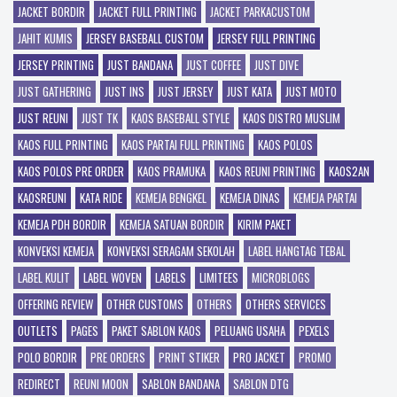
JACKET BORDIR
JACKET FULL PRINTING
JACKET PARKACUSTOM
JAHIT KUMIS
JERSEY BASEBALL CUSTOM
JERSEY FULL PRINTING
JERSEY PRINTING
JUST BANDANA
JUST COFFEE
JUST DIVE
JUST GATHERING
JUST INS
JUST JERSEY
JUST KATA
JUST MOTO
JUST REUNI
JUST TK
KAOS BASEBALL STYLE
KAOS DISTRO MUSLIM
KAOS FULL PRINTING
KAOS PARTAI FULL PRINTING
KAOS POLOS
KAOS POLOS PRE ORDER
KAOS PRAMUKA
KAOS REUNI PRINTING
KAOS2AN
KAOSREUNI
KATA RIDE
KEMEJA BENGKEL
KEMEJA DINAS
KEMEJA PARTAI
KEMEJA PDH BORDIR
KEMEJA SATUAN BORDIR
KIRIM PAKET
KONVEKSI KEMEJA
KONVEKSI SERAGAM SEKOLAH
LABEL HANGTAG TEBAL
LABEL KULIT
LABEL WOVEN
LABELS
LIMITEES
MICROBLOGS
OFFERING REVIEW
OTHER CUSTOMS
OTHERS
OTHERS SERVICES
OUTLETS
PAGES
PAKET SABLON KAOS
PELUANG USAHA
PEXELS
POLO BORDIR
PRE ORDERS
PRINT STIKER
PRO JACKET
PROMO
REDIRECT
REUNI MOON
SABLON BANDANA
SABLON DTG