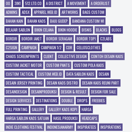
00
3IN1
512.LTD.CO
A DISTRICT
A MOVEMENT
A ORDERLIST
ADMINS
ADSX
APPAREL.WEB.ID
ARTWORKS
BAGS CUSTOM
BAHAN KAIN
BAHAN KAOS
BAJU GUDEP
BANDANA CUSTOM WI
BELAJAR SABLON
BIKIN CELANA
BIKIN HOODIE
BISNIS
BLACKS
BLOGS
BORDIR
BORDIR JAKET
BORDIR SERAGAM
BORDIR TOPI
C2LABS
C2SIGN
CAMPAIGN
CAMPAIGN 1/2
CDR
CELLOSCLOTHES
CHAOS SCREENPRINTS
CLIENT
COLLECTIVE DESIGN
CONTOH DESAIN KAOS
CUSTOM JACKET MOTOR
CUSTOM PANTS
CUSTOM POLA KAOS
CUSTOM TACTICAL
CUSTOM.WEB.ID
DATA SABLON KAOS
DESAIN
DESAIN JERSEY PRINTING
DESAIN KAOS DISTRO
DESAIN KAOS REUNI PART
DESAINDESIGN
DESAINPRODUKSI
DESIGN & RESULT
DESIGN FOR SALE
DESIGN SERVICES
DESTINATIONS
DOUBLE
DROPS
FREEBIES
FULL PRINTING
GALLERY
GALLERY KAOS KOPI
HARGA
HARGA SABLON KAOS SATUAN
HASIL PRODUKSI
HEADCAPS
INDIE CLOTHING FESTIVAL
INDONESIANARMY
INSPIRATEES
INSPIRATIONS