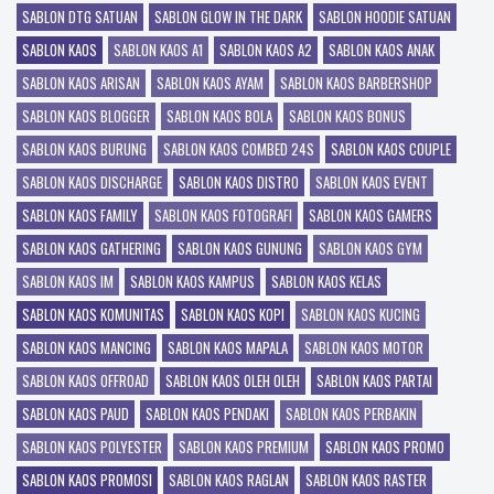
SABLON DTG SATUAN
SABLON GLOW IN THE DARK
SABLON HOODIE SATUAN
SABLON KAOS
SABLON KAOS A1
SABLON KAOS A2
SABLON KAOS ANAK
SABLON KAOS ARISAN
SABLON KAOS AYAM
SABLON KAOS BARBERSHOP
SABLON KAOS BLOGGER
SABLON KAOS BOLA
SABLON KAOS BONUS
SABLON KAOS BURUNG
SABLON KAOS COMBED 24S
SABLON KAOS COUPLE
SABLON KAOS DISCHARGE
SABLON KAOS DISTRO
SABLON KAOS EVENT
SABLON KAOS FAMILY
SABLON KAOS FOTOGRAFI
SABLON KAOS GAMERS
SABLON KAOS GATHERING
SABLON KAOS GUNUNG
SABLON KAOS GYM
SABLON KAOS IM
SABLON KAOS KAMPUS
SABLON KAOS KELAS
SABLON KAOS KOMUNITAS
SABLON KAOS KOPI
SABLON KAOS KUCING
SABLON KAOS MANCING
SABLON KAOS MAPALA
SABLON KAOS MOTOR
SABLON KAOS OFFROAD
SABLON KAOS OLEH OLEH
SABLON KAOS PARTAI
SABLON KAOS PAUD
SABLON KAOS PENDAKI
SABLON KAOS PERBAKIN
SABLON KAOS POLYESTER
SABLON KAOS PREMIUM
SABLON KAOS PROMO
SABLON KAOS PROMOSI
SABLON KAOS RAGLAN
SABLON KAOS RASTER