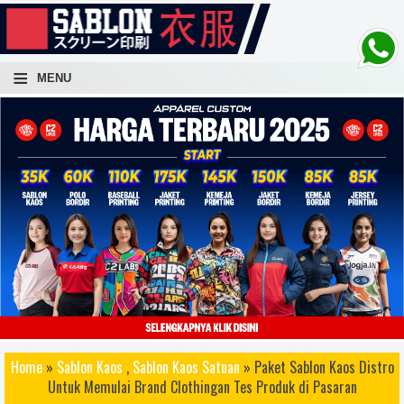
-->
≡
MENU
atuan, sablon kaos lusinan, sablon kaos ratusan, sablon kaos ribuan, sablon kaos cepat, sablon kaos
Home
»
Sablon Kaos
,
Sablon Kaos Satuan
» Paket Sablon Kaos Distro
 awet, sablon kaos distro terbaik, sablon kaos bagus, sablon kaos keren, sablo kaos rubber, sablon kaos
Untuk Memulai Brand Clothingan Tes Produk di Pasaran
 konveksi kaos, sablon kaos yogyakarta, sablon kaos jogja, sablon kaos dan konveksi kaos, sablon kaos