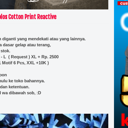
los Cotton Print Reactive
kan diganti yang mendekati atau yang lainnya.
na dasar gelap atau terang,
 stok.
- L ( Request ) XL + Rp. 2500
1 Motif 6 Pcs, XXL +10K )
spon
hulu ke toko bahannya.
 dan ketentuan.
ol wa dibawah sob, :D