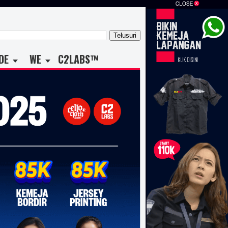
DE
WE
C2LABS™
ratusan, sablon kaos ribuan, sablon kaos cepat, sablon kaos
 kaos bagus, sablon kaos keren, sablo kaos rubber, sablon kaos
ablon kaos jogja, sablon kaos dan konveksi kaos, sablon kaos
k, harga sablon, harga jasa sablon kaos manual, harga sablon
anual satuan, harga sablon kaos digital, harga sablon kaos
on kaos digital, sablon kaos jogja, harga sablon kaos manual,