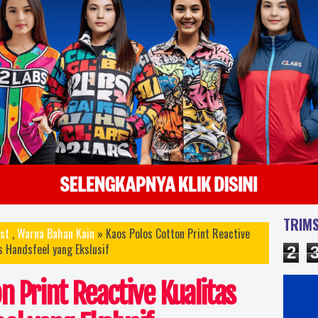
sablon kaos murah jogja, sablon kaos yogyakarta online, sablon kaos online, sablon kao
sablon kaos satuan, sablon kaos satuan manual,sablon kaos manual satuan raster, sablon
sablon kaos satuan manual kota yogyakarta, sablon kaos full print manual, sablon ukuran 
jogja, sablon kaos a1, sablon kaos a2, sablon kaos ukuran gede, sablon kaos full, sablon k
kaos clothing, sablon kaos artwork, sablon plastisol hd, harga sablon high density, cara
density, sablon kaos plastisol, sablon plastisol manual, sablon plastisol, sablon plastisol vs 
sablon plastisol, sablon plastisol vs rubber, contoh sablon plastisol, harga sablon, h
nyablon baju , biaya sablon kaos distro, harga sablon kaos manual satuan, harga sablon k
sablon kaos komunitas, sablon kaos sekolah, sablon kaos club, sablon kaos promosi, sab
kualitas terbaik standar distro, gambar sablon kaos, desain kaos sablon, sablon jogja, sa
satuan, sablon kaos digital, sablon kaos jakarta jogja, sablon kaos murah, harga sablon k
TRIMS
st
,
Warna Bahan Kain
» Kaos Polos Cotton Print Reactive
sablon glow in the dark, harga serbuk glow in the dark, harga kaos glow in the dark, car
s Handsfeel yang Ekslusif
2
bandung jogja, kaos glow in the dark bandungjogaj, sablon glow in the dark jogja, jasa sab
glow in the dark jakarta jogja, kaos glow in the dark bandung jogja, sablon kaos glow in the
n Print Reactive Kualitas
surabaya jogja, kaos glow in the dark jogja, jasa sablon & konveksi kaos yogyakarta, kaos