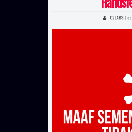
Handsfe
C2LABS [ ce