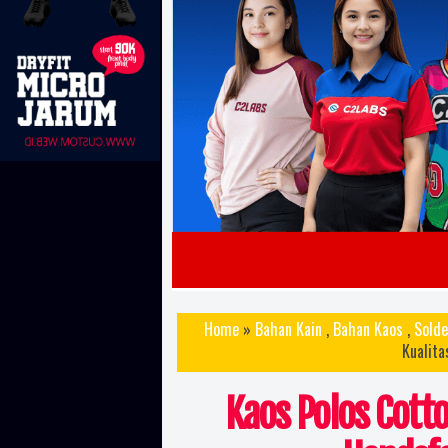
Home
»
Bahan Kain
,
Bahan Kaos
,
Solde
Kualita
Kaos Polos Cotto