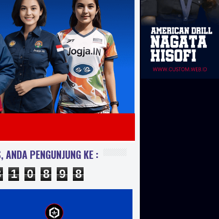
s cod yogyakarta, sablon kaos digital, sablon kaos polyflex,
 kaos manual satuan sparasi, sablon kaos manual satuan cmyk,
besar, sablon kaos ukruan besar, sablon kaos fullprint manual
aos manual full, sablon kaos besar, sablon kaos distro, sablon
 sablon plastisol timbul, sablon timbul karet, plastisol high
polyflex, harga sablon plastisol, contoh sablon rubber, ciri ciri
arga jasa sablon kaos manual, harga sablon tanpa kaos, harga
aos digital, harga sablon kaos yogyakarta, sablon kaos kelas,
lon kaos oleh oleh, sablon kaos suka suka, harga sablon kaos
blon yogyakarta, bikin kaos desain sendiri, harga sablon kaos
aos manual, sablon kaos jogja, sablon glow in the dark, harga
, ANDA PENGUNJUNG KE :
a merawat kaos glow in the dark, jasa sablon glow in the dark
3
1
0
8
9
8
lon glow in the dark jakarta jogja, kaos glow in the dark, kaos
 dark, kaos glow in the dark grosir, jual kaos glow in the dark
 komunitas, kaos kelas, kaos promosi, kaos oleh oleh atau kaos