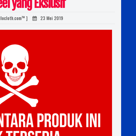
el yang Ekslusif
souvenir daerah, bordir kemeja lapangan, bordir kemeja pdh, bordir kemeja pdl, polo bordir
custom tas, waistbag, slingbags, bacpack, tas ransel, bordir topi, topi bordir, bordir top
llocloth.com™ ]
23 Mei 2019
snapback, topi bordir nama, pesan topi desain sendiri, topi bordir gambar, bikin topi snapbac
sablon, sablonkaos , sablon kaos aceh, sablon kaos takengon, sablon kaos pidie, sablon
sablon kaos jakarta, sablon kaos palembang, sablon kaos medan, sablon kaos padang
surabaya, sablon kaos pekan baru, sablon kaos bandarlampung, sablon kaos banda aceh ,
pontianak, sablon kaos samarinda, sablon kaos pangkalpinang, sablon kaos palangk
tanjungpinang , sablon kaos makasar , sablon kaos denpasar, sablon kaos ambon, sablon ka
kaos kupang, sablon kaos jambi, sablon kaos bengkulu, sablon kaos sibolga, sablon kaos s
kaos bogor, sablon kaos probolinggo, sablon kaos tebingtinggi , sablon kaos cirebon, 
madium, sablon kaos sabang , sablonm kaos agelang, sablon kaos pasuruan, sablon kaos g
kaos balikpapan, sablon kaos padangsidempuan, sablon kaos bukittinggi, sablon kaos batu
kaos satuan, sablon kaos lusinan.