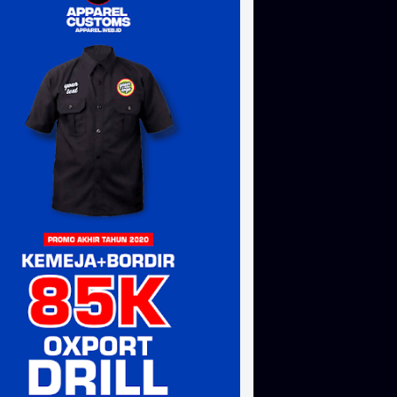
, kemeja bordir, sablon bandana, sablon stiker, sablon totebag,
i jogja, topi bordir murah, bordir topi yogyakarta, bordir topi
k, bikin topi trucker, bordir topi snapback, bikin topi trucker,
 kaos bireuen, sablon kaos langsa, sablon kaos bener meriah,
, sablon kaos bandung, sablon kaos semarang, sablon kaos
 sablon kaos mataram, sablon kaos banjarmasin, sablon kaos
arya, sablon kaos palu, sablon kaos manado, sablon kaos
os kendari, sablon kaos jayapura, sablon kaos serang , sablon
urakarta , sablon kaos pekalongan, sablon kaos malang, sablon
sablon kaos mojokerto, sablon kaos tasikmalaya, sablon kaos
orontalo, sablon kaos tagerang, sablon kaos blitar , sablon
, sablon kaos dumai, sablon kaos, sablon kaos manual, sablon