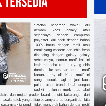
Setelah beberapa waktu lalu
demam kaos galaxy atau
sejenisnya dengan campuran
polyester kini hadir dengan bahan
100% katun dengan motif atau
corak yang modern dan lebih fresh
dibanding dengan galaxy galaxy
sebelumnya, namun motif kali ini
lebih mencoba ke corak yang lebih
dominan ke seharian seperti motif
kartun, army dll. Kaos motif ini
sangat cocok bagi penjual kaos
polos atau brand local dengan
sedikit sablonan merk atau label
istro dan mejadi produk brand sendiri. kekurangan dari
n adalah stok yang setiap bulannya terus berganti dan kita
a dasarnya kita sendiri tidak menyetok bahan dengan motif