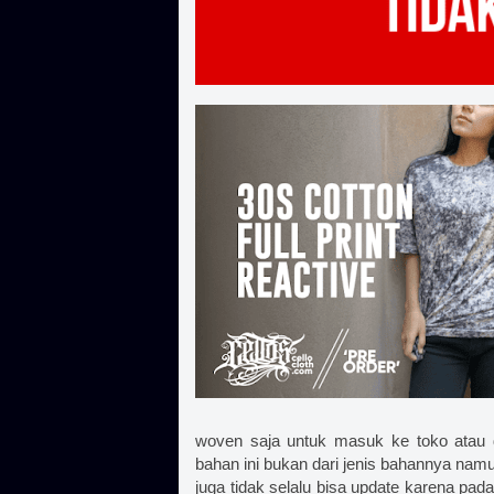
woven saja untuk masuk ke toko atau d
bahan ini bukan dari jenis bahannya namu
juga tidak selalu bisa update karena pad