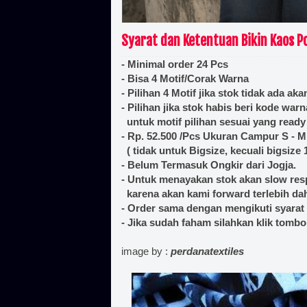
Syarat dan Ketentuan Bikin Kaos Po
- Minimal order 24 Pcs
- Bisa 4 Motif/Corak Warna
- Pilihan 4 Motif jika stok tidak ada a
- Pilihan jika stok habis beri kode war
untuk motif pilihan sesuai yang ready
- Rp. 52.500 /Pcs Ukuran Campur S - M 
( tidak untuk Bigsize, kecuali bigsize 
- Belum Termasuk Ongkir dari Jogja.
- Untuk menayakan stok akan slow re
karena akan kami forward terlebih da
- Order sama dengan mengikuti syarat
- Jika sudah faham silahkan klik tomb
image by :
perdanatextiles