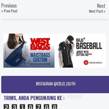
Previous
Next
« Prev Post
Next Post »
INSTAGRAM @CELLO_CLOTH
TRIMS, ANDA PENGUNJUNG KE :
2
3
1
0
7
0
0