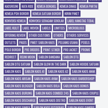
KAOSREUNI
KATA RIDE
KEMEJA BENGKEL
KEMEJA DINAS
KEMEJA PARTAI
KEMEJA PDH BORDIR
KEMEJA SATUAN BORDIR
KIRIM PAKET
KONVEKSI KEMEJA
KONVEKSI SERAGAM SEKOLAH
LABEL HANGTAG TEBAL
LABEL KULIT
LABEL WOVEN
LABELS
LIMITEES
MICROBLOGS
OFFERING REVIEW
OTHER CUSTOMS
OTHERS
OTHERS SERVICES
OUTLETS
PAGES
PAKET SABLON KAOS
PELUANG USAHA
PEXELS
POLO BORDIR
PRE ORDERS
PRINT STIKER
PRO JACKET
PROMO
REDIRECT
REUNI MOON
SABLON BANDANA
SABLON DTG
SABLON DTG SATUAN
SABLON GLOW IN THE DARK
SABLON HOODIE SATUAN
SABLON KAOS
SABLON KAOS A1
SABLON KAOS A2
SABLON KAOS ANAK
SABLON KAOS ARISAN
SABLON KAOS AYAM
SABLON KAOS BARBERSHOP
SABLON KAOS BLOGGER
SABLON KAOS BOLA
SABLON KAOS BONUS
SABLON KAOS BURUNG
SABLON KAOS COMBED 24S
SABLON KAOS COUPLE
SABLON KAOS DISCHARGE
SABLON KAOS DISTRO
SABLON KAOS EVENT
SABLON KAOS FAMILY
SABLON KAOS FOTOGRAFI
SABLON KAOS GAMERS