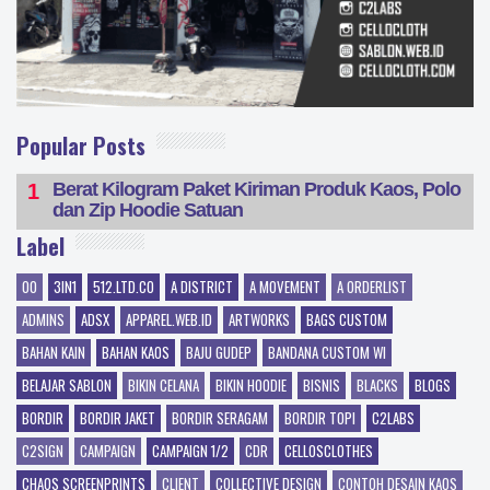
Popular Posts
Berat Kilogram Paket Kiriman Produk Kaos, Polo
dan Zip Hoodie Satuan
Label
00
3IN1
512.LTD.CO
A DISTRICT
A MOVEMENT
A ORDERLIST
ADMINS
ADSX
APPAREL.WEB.ID
ARTWORKS
BAGS CUSTOM
BAHAN KAIN
BAHAN KAOS
BAJU GUDEP
BANDANA CUSTOM WI
BELAJAR SABLON
BIKIN CELANA
BIKIN HOODIE
BISNIS
BLACKS
BLOGS
BORDIR
BORDIR JAKET
BORDIR SERAGAM
BORDIR TOPI
C2LABS
C2SIGN
CAMPAIGN
CAMPAIGN 1/2
CDR
CELLOSCLOTHES
CHAOS SCREENPRINTS
CLIENT
COLLECTIVE DESIGN
CONTOH DESAIN KAOS