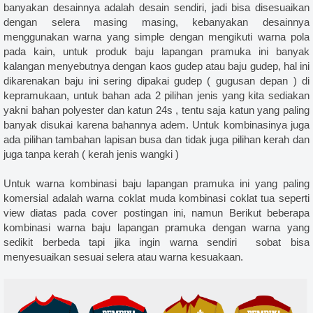
, sablon glow in the dark jogja, jasa sablon glow in the dark jakarta jogja, kaos glow in the dark, kaos
banyakan desainnya adalah desain sendiri, jadi bisa disesuaikan
dengan selera masing masing, kebanyakan desainnya
ark bandung jogja, sablon kaos glow in the dark, kaos glow in the dark grosir, jual kaos glow in the dark
menggunakan warna yang simple dengan mengikuti warna pola
a sablon & konveksi kaos yogyakarta, kaos komunitas, kaos kelas, kaos promosi, kaos oleh oleh atau kaos
pada kain, untuk produk baju lapangan pramuka ini banyak
kalangan menyebutnya dengan kaos gudep atau baju gudep, hal ini
emeja pdh, bordir kemeja pdl, polo bordir, kemeja bordir, sablon bandana, sablon stiker, sablon totebag,
dikarenakan baju ini sering dipakai gudep ( gugusan depan ) di
sel, bordir topi, topi bordir, bordir topi jogja, topi bordir murah, bordir topi yogyakarta, bordir topi
kepramukaan, untuk bahan ada 2 pilihan jenis yang kita sediakan
iri, topi bordir gambar, bikin topi snapback, bikin topi trucker, bordir topi snapback, bikin topi trucker,
yakni bahan polyester dan katun 24s , tentu saja katun yang paling
banyak disukai karena bahannya adem. Untuk kombinasinya juga
aos takengon, sablon kaos pidie, sablon kaos bireuen, sablon kaos langsa, sablon kaos bener meriah,
ada pilihan tambahan lapisan busa dan tidak juga pilihan kerah dan
sablon kaos medan, sablon kaos padang, sablon kaos bandung, sablon kaos semarang, sablon kaos
juga tanpa kerah ( kerah jenis wangki )
bandarlampung, sablon kaos banda aceh , sablon kaos mataram, sablon kaos banjarmasin, sablon kaos
Untuk warna kombinasi baju lapangan pramuka ini yang paling
os pangkalpinang, sablon kaos palangkarya, sablon kaos palu, sablon kaos manado, sablon kaos
komersial adalah warna coklat muda kombinasi coklat tua seperti
s denpasar, sablon kaos ambon, sablon kaos kendari, sablon kaos jayapura, sablon kaos serang , sablon
view diatas pada cover postingan ini, namun Berikut beberapa
kombinasi warna baju lapangan pramuka dengan warna yang
kulu, sablon kaos sibolga, sablon kaos surakarta , sablon kaos pekalongan, sablon kaos malang, sablon
sedikit berbeda tapi jika ingin warna sendiri sobat bisa
os tebingtinggi , sablon kaos cirebon, sablon kaos mojokerto, sablon kaos tasikmalaya, sablon kaos
menyesuaikan sesuai selera atau warna kesuakaan.
ang, sablon kaos pasuruan, sablon kaos gorontalo, sablon kaos tagerang, sablon kaos blitar , sablon
ablon kaos bukittinggi, sablon kaos batu, sablon kaos dumai, sablon kaos, sablon kaos manual, sablon