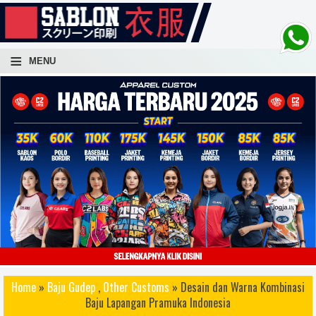
-->
≡
MENU
atuan, sablon kaos lusinan, sablon kaos ratusan, sablon kaos ribuan, sablon kaos cepat, sablon kaos
Home
»
Baju Gudep
,
Other Customs
» Desain dan Warna Kombinasi
 awet, sablon kaos distro terbaik, sablon kaos bagus, sablon kaos keren, sablo kaos rubber, sablon kaos
Baju Lapangan Pramuka Indonesia
 konveksi kaos, sablon kaos yogyakarta, sablon kaos jogja, sablon kaos dan konveksi kaos, sablon kaos