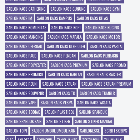
SABLON KAOS GATHERING
SABLON KAOS GUNUNG
SABLON KAOS GYM
SABLON KAOS IM
SABLON KAOS KAMPUS
SABLON KAOS KELAS
SABLON KAOS KOMUNITAS
SABLON KAOS KOPI
SABLON KAOS KUCING
SABLON KAOS MANCING
SABLON KAOS MAPALA
SABLON KAOS MOTOR
SABLON KAOS OFFROAD
SABLON KAOS OLEH OLEH
SABLON KAOS PARTAI
SABLON KAOS PAUD
SABLON KAOS PENDAKI
SABLON KAOS PERBAKIN
SABLON KAOS POLYESTER
SABLON KAOS PREMIUM
SABLON KAOS PROMO
SABLON KAOS PROMOSI
SABLON KAOS RAGLAN
SABLON KAOS RASTER
SABLON KAOS REUNI
SABLON KAOS SATUAN
SABLON KAOS SATUAN PREMIUM
SABLON KAOS SOUVENIR
SABLON KAOS TK
SABLON KAOS TUMBLR
SABLON KAOS VAPE
SABLON KAOS VESPA
SABLON KAOS WISATA
SABLON KAOS ZODIAK
SABLON PLASTISOL
SABLON SPANDUK
SABLON SPANDUK KAIN
SABLON STIKER
SABLON STIKER MANUAL
SABLON TOPI
SABLON UMBUL UMBUL KAIN
SABLONESSE
SCRIFTSKRIPS
SIZE
SOLDEST
SOUVENIR
TANYA JAWAB
TESTIMONI
THUMNAILS