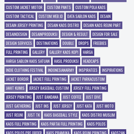
CUSTOM JACKET MOTOR
CUSTOM PANTS
CUSTOM POLA KAOS
CUSTOM TACTICAL
CUSTOM.WEB.ID
DATA SABLON KAOS
DESAIN
DESAIN JERSEY PRINTING
DESAIN KAOS DISTRO
DESAIN KAOS REUNI PART
DESAINDESIGN
DESAINPRODUKSI
DESIGN & RESULT
DESIGN FOR SALE
DESIGN SERVICES
DESTINATIONS
DOUBLE
DROPS
FREEBIES
FULL PRINTING
GALLERY
GALLERY KAOS KOPI
HARGA
HARGA SABLON KAOS SATUAN
HASIL PRODUKSI
HEADCAPS
INDIE CLOTHING FESTIVAL
INDONESIANARMY
INSPIRATEES
INSPIRATIONS
JACKET BORDIR
JACKET FULL PRINTING
JACKET PARKACUSTOM
JAHIT KUMIS
JERSEY BASEBALL CUSTOM
JERSEY FULL PRINTING
JERSEY PRINTING
JUST BANDANA
JUST COFFEE
JUST DIVE
JUST GATHERING
JUST INS
JUST JERSEY
JUST KATA
JUST MOTO
JUST REUNI
JUST TK
KAOS BASEBALL STYLE
KAOS DISTRO MUSLIM
KAOS FULL PRINTING
KAOS PARTAI FULL PRINTING
KAOS POLOS
KAOS POLOS PRE ORDER
KAOS PRAMUKA
KAOS REUNI PRINTING
KAOS2AN