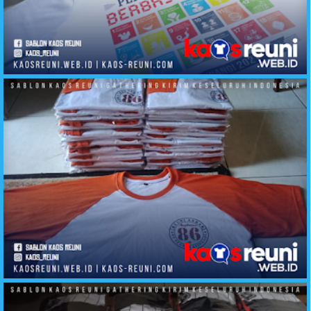
Sablon Kaos Reuni Online Hasil Produksi Cello Cloth Aliska TShirt Yogyakarta Kirim Ke Seluruh Insonesia
Sablon Kaos Reuni Angkatan 86 Atinggola Gorontalo