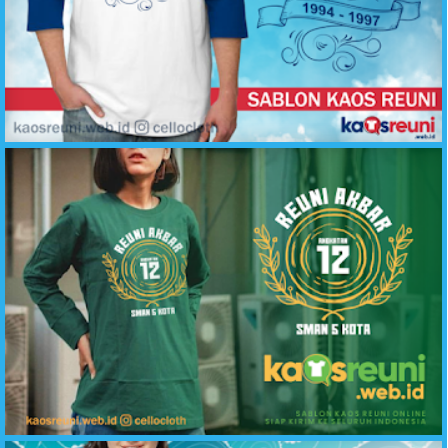
Reuni Temu Kangen Biru Putih - Desain Kaos Reuni - kaosreuni.web.id
Kaos Reuni Lengan Panjang Hijau Botol SMA 5 Kota - Kaos Reuni