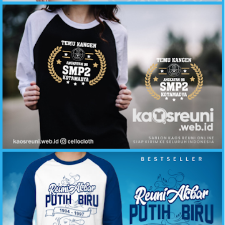
Kaos Reuni Temu Kangen Angkatan 96 SMP 2 Kotamadya - Kaos Reuni