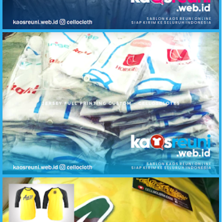
Hasil Sablon Kaos Reuni SD SMP SMA Raglan Kombinasi Abu Misty Merah
Produksi Baju Reuni Jersey Baseball Full Printing - Kaos Reuni