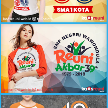
Desain Kaos Reuni Alumni 90 SMA 1 Kota - Sablon Kaos Reuni Online
Kaos Reuni Akbar 39 Tahun SMP Negeri 1979-2018 - Sablon Kaos Reuni Online