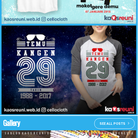
Kaos Reuni Akbar Alumni 2007 Mokot Gere Demu - Desain Kaos Reuni Online - KaosReuni.web.id
Contoh Desain Kaos Reuni Temu Kangen 29 Tahun - KaosReuni.web.id
Gallery
SEE ALL POSTS