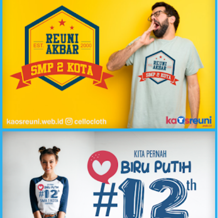
Reuni Akbar SMP 2 Kota Kaos Oblong - Raglan // Sablon Desain Kaos Reuni Online