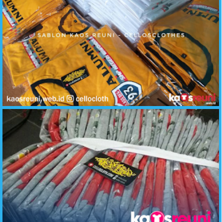
Reuni Alumni SMP Negeri - Contoh Desain Kaos Reuni - KaosReuni.web.id