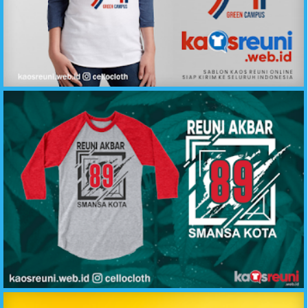
Desain Kaos Reuni Alumni Green Campus 1994 - Kaos Reuni
Sablon Kaos Reuni Akbar Angkatan 98 SMANSA - Desain Sablon Kaos Reuni Online