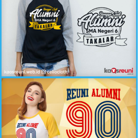
Bangga Jadi Alumni SMA Negeri Takalar - Sablon Kaos Reuni Online