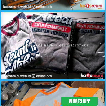
Kaos Reuni Raglan Orange Abu Meh Seket Bio 2 - Sablon Kaos Reuni Online - C2
Hasil Produksi Sablon Kaos Reuni SMAN Pemangkat - KaosReuni.web.id
WHATSAPP