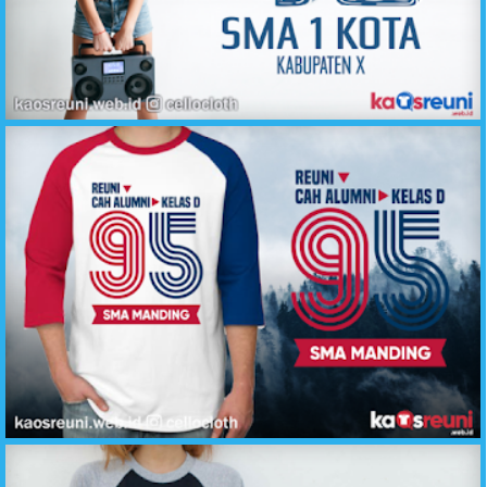
Kaos Reuni Kita Pernah Biru Putih 12 Tahun SMA 1 - Sablon Desain Kaos Reuni Online
Kaos Cah Alumni Kelas D Angkatan 95 - Desain Sablon Kaos Reuni Online