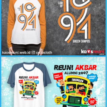
Desain Sablon Kaos Reuni Law of 1994 - Konveksi Kaos Reuni Katun Adem