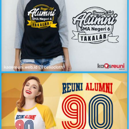
Bangga Jadi Alumni SMA Negeri Takalar - Sablon Kaos Reuni Online