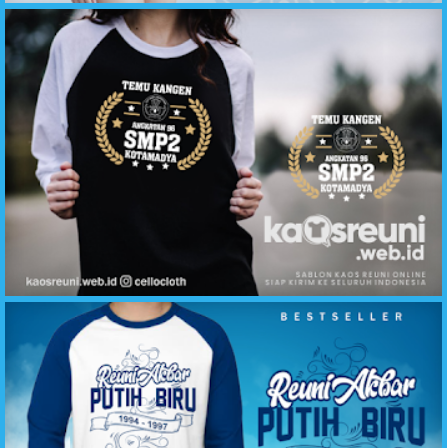
Kaos Reuni Temu Kangen Angkatan 96 SMP 2 Kotamadya - Kaos Reuni