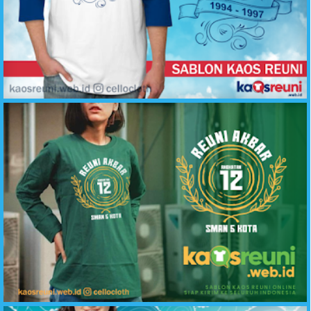
Reuni Temu Kangen Biru Putih - Desain Kaos Reuni - kaosreuni.web.id
Kaos Reuni Lengan Panjang Hijau Botol SMA 5 Kota - Kaos Reuni