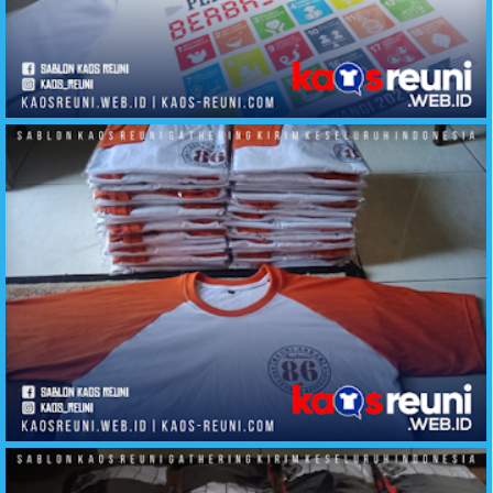
Sablon Kaos Reuni Online Hasil Produksi Cello Cloth Aliska TShirt Yogyakarta Kirim Ke Seluruh Insonesia
Sablon Kaos Reuni Angkatan 86 Atinggola Gorontalo