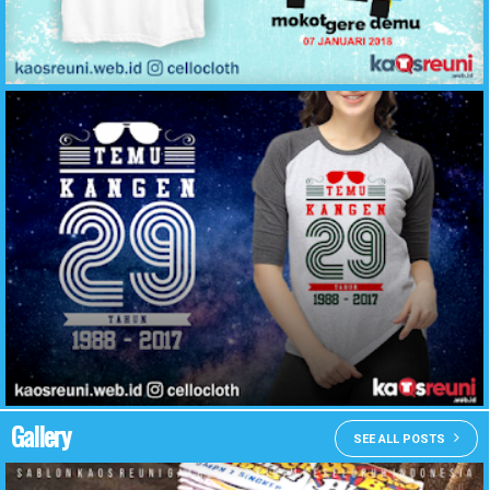
Kaos Reuni Akbar Alumni 2007 Mokot Gere Demu - Desain Kaos Reuni Online - KaosReuni.web.id
Contoh Desain Kaos Reuni Temu Kangen 29 Tahun - KaosReuni.web.id
Gallery
SEE ALL POSTS