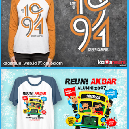
Desain Sablon Kaos Reuni Law of 1994 - Konveksi Kaos Reuni Katun Adem