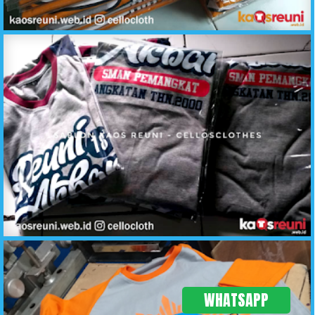
Kaos Reuni Raglan Orange Abu Meh Seket Bio 2 - Sablon Kaos Reuni Online - C2
Hasil Produksi Sablon Kaos Reuni SMAN Pemangkat - KaosReuni.web.id
WHATSAPP