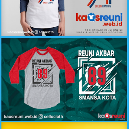
Desain Kaos Reuni Alumni Green Campus 1994 - Kaos Reuni
Sablon Kaos Reuni Akbar Angkatan 98 SMANSA - Desain Sablon Kaos Reuni Online