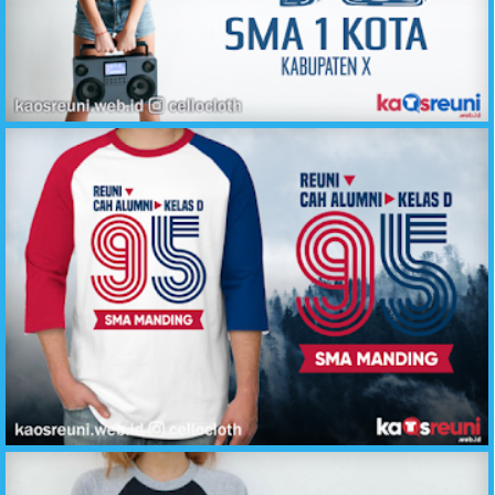
Kaos Reuni Kita Pernah Biru Putih 12 Tahun SMA 1 - Sablon Desain Kaos Reuni Online
Kaos Cah Alumni Kelas D Angkatan 95 - Desain Sablon Kaos Reuni Online