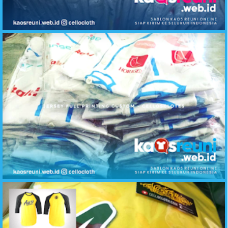
Hasil Sablon Kaos Reuni SD SMP SMA Raglan Kombinasi Abu Misty Merah
Produksi Baju Reuni Jersey Baseball Full Printing - Kaos Reuni