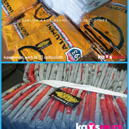
Reuni Alumni SMP Negeri - Contoh Desain Kaos Reuni - KaosReuni.web.id