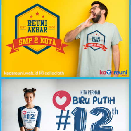
Reuni Akbar SMP 2 Kota Kaos Oblong - Raglan // Sablon Desain Kaos Reuni Online