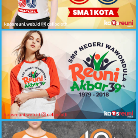
Desain Kaos Reuni Alumni 90 SMA 1 Kota - Sablon Kaos Reuni Online
Kaos Reuni Akbar 39 Tahun SMP Negeri 1979-2018 - Sablon Kaos Reuni Online