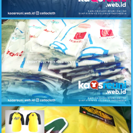
Hasil Sablon Kaos Reuni SD SMP SMA Raglan Kombinasi Abu Misty Merah
Produksi Baju Reuni Jersey Baseball Full Printing - Kaos Reuni