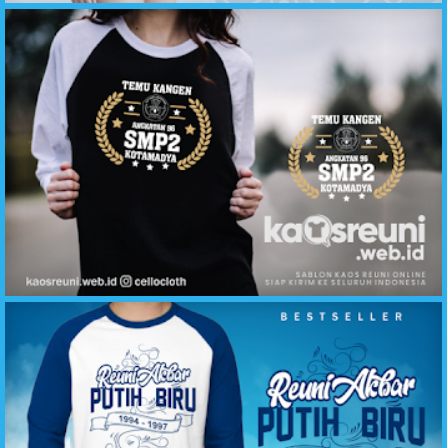
Kaos Reuni Temu Kangen Angkatan 96 SMP 2 Kotamadya - Kaos Reuni