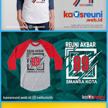
Desain Kaos Reuni Alumni Green Campus 1994 - Kaos Reuni
Sablon Kaos Reuni Akbar Angkatan 98 SMANSA - Desain Sablon Kaos Reuni Online