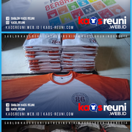
Sablon Kaos Reuni Online Hasil Produksi Cello Cloth Aliska TShirt Yogyakarta Kirim Ke Seluruh Insonesia
Sablon Kaos Reuni Angkatan 86 Atinggola Gorontalo