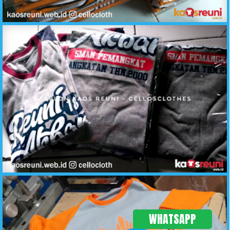
Kaos Reuni Raglan Orange Abu Meh Seket Bio 2 - Sablon Kaos Reuni Online - C2
Hasil Produksi Sablon Kaos Reuni SMAN Pemangkat - KaosReuni.web.id
WHATSAPP