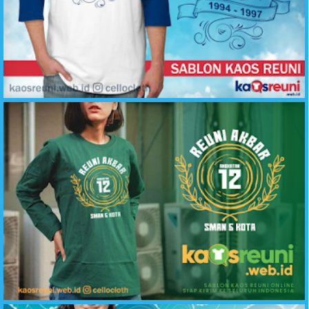
Reuni Temu Kangen Biru Putih - Desain Kaos Reuni - kaosreuni.web.id
Kaos Reuni Lengan Panjang Hijau Botol SMA 5 Kota - Kaos Reuni