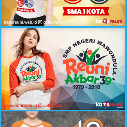
Desain Kaos Reuni Alumni 90 SMA 1 Kota - Sablon Kaos Reuni Online
Kaos Reuni Akbar 39 Tahun SMP Negeri 1979-2018 - Sablon Kaos Reuni Online