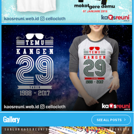
Kaos Reuni Akbar Alumni 2007 Mokot Gere Demu - Desain Kaos Reuni Online - KaosReuni.web.id
Contoh Desain Kaos Reuni Temu Kangen 29 Tahun - KaosReuni.web.id
Gallery
SEE ALL POSTS