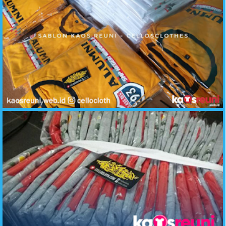
Reuni Alumni SMP Negeri - Contoh Desain Kaos Reuni - KaosReuni.web.id