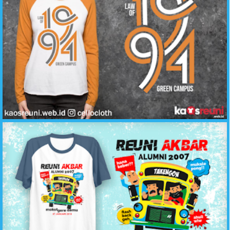
Desain Sablon Kaos Reuni Law of 1994 - Konveksi Kaos Reuni Katun Adem