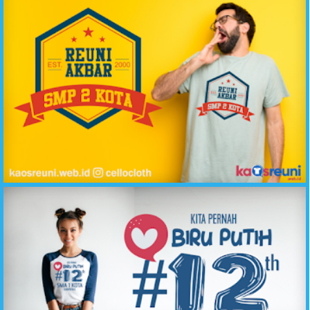
Reuni Akbar SMP 2 Kota Kaos Oblong - Raglan // Sablon Desain Kaos Reuni Online