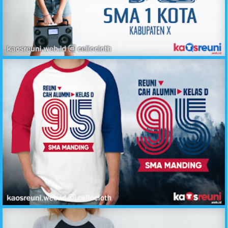
Kaos Reuni Kita Pernah Biru Putih 12 Tahun SMA 1 - Sablon Desain Kaos Reuni Online
Kaos Cah Alumni Kelas D Angkatan 95 - Desain Sablon Kaos Reuni Online