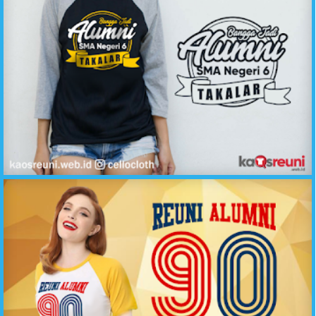
Bangga Jadi Alumni SMA Negeri Takalar - Sablon Kaos Reuni Online