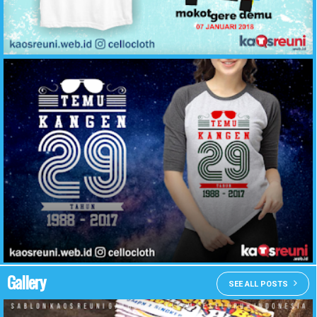
Kaos Reuni Akbar Alumni 2007 Mokot Gere Demu - Desain Kaos Reuni Online - KaosReuni.web.id
Contoh Desain Kaos Reuni Temu Kangen 29 Tahun - KaosReuni.web.id
Gallery
SEE ALL POSTS