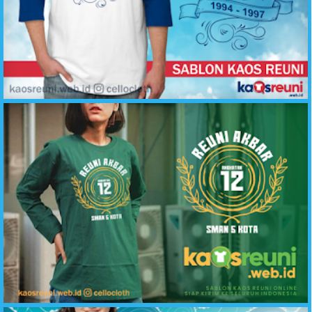
Reuni Temu Kangen Biru Putih - Desain Kaos Reuni - kaosreuni.web.id
Kaos Reuni Lengan Panjang Hijau Botol SMA 5 Kota - Kaos Reuni