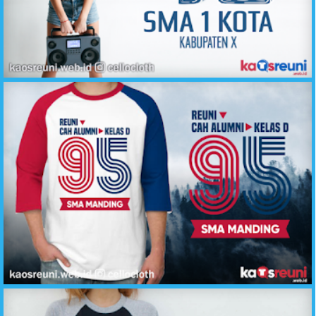
Kaos Reuni Kita Pernah Biru Putih 12 Tahun SMA 1 - Sablon Desain Kaos Reuni Online
Kaos Cah Alumni Kelas D Angkatan 95 - Desain Sablon Kaos Reuni Online