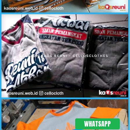
Kaos Reuni Raglan Orange Abu Meh Seket Bio 2 - Sablon Kaos Reuni Online - C2
Hasil Produksi Sablon Kaos Reuni SMAN Pemangkat - KaosReuni.web.id
WHATSAPP