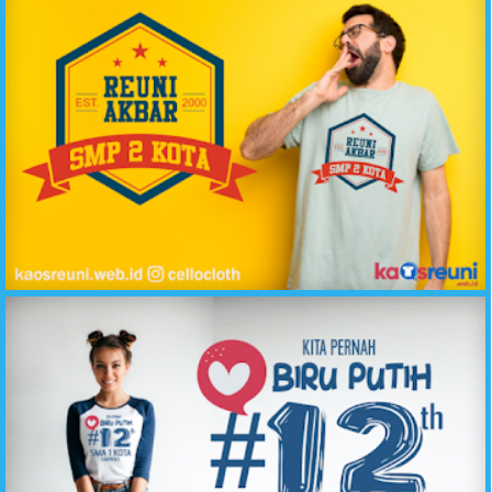
Reuni Akbar SMP 2 Kota Kaos Oblong - Raglan // Sablon Desain Kaos Reuni Online