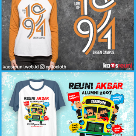
Desain Sablon Kaos Reuni Law of 1994 - Konveksi Kaos Reuni Katun Adem