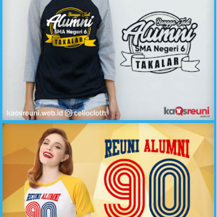
Bangga Jadi Alumni SMA Negeri Takalar - Sablon Kaos Reuni Online