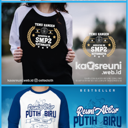
Kaos Reuni Temu Kangen Angkatan 96 SMP 2 Kotamadya - Kaos Reuni