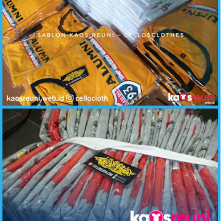
Reuni Alumni SMP Negeri - Contoh Desain Kaos Reuni - KaosReuni.web.id