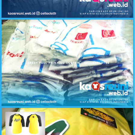
Hasil Sablon Kaos Reuni SD SMP SMA Raglan Kombinasi Abu Misty Merah
Produksi Baju Reuni Jersey Baseball Full Printing - Kaos Reuni