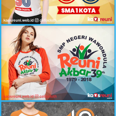
Desain Kaos Reuni Alumni 90 SMA 1 Kota - Sablon Kaos Reuni Online
Kaos Reuni Akbar 39 Tahun SMP Negeri 1979-2018 - Sablon Kaos Reuni Online