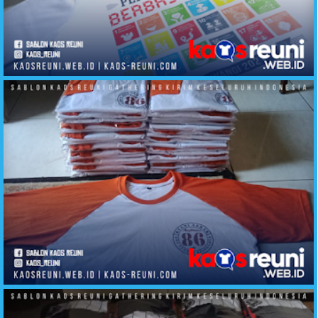
Sablon Kaos Reuni Online Hasil Produksi Cello Cloth Aliska TShirt Yogyakarta Kirim Ke Seluruh Insonesia
Sablon Kaos Reuni Angkatan 86 Atinggola Gorontalo