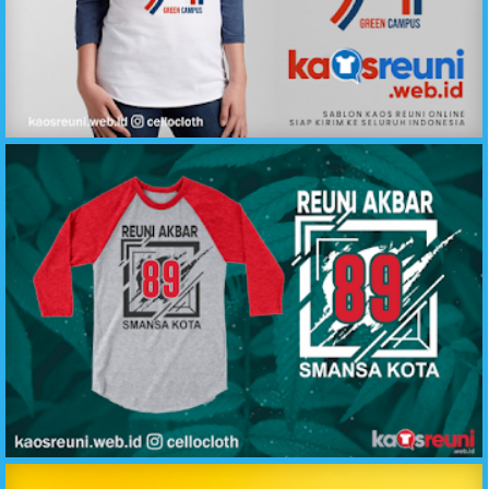
Desain Kaos Reuni Alumni Green Campus 1994 - Kaos Reuni
Sablon Kaos Reuni Akbar Angkatan 98 SMANSA - Desain Sablon Kaos Reuni Online