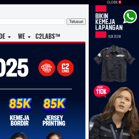
DE
WE
C2LABS™
ratusan, sablon kaos ribuan, sablon kaos cepat, sablon kaos
 kaos bagus, sablon kaos keren, sablo kaos rubber, sablon kaos
ablon kaos jogja, sablon kaos dan konveksi kaos, sablon kaos
k, harga sablon, harga jasa sablon kaos manual, harga sablon
anual satuan, harga sablon kaos digital, harga sablon kaos
on kaos digital, sablon kaos jogja, harga sablon kaos manual,