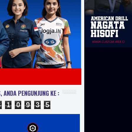
s cod yogyakarta, sablon kaos digital, sablon kaos polyflex,
 kaos manual satuan sparasi, sablon kaos manual satuan cmyk,
besar, sablon kaos ukruan besar, sablon kaos fullprint manual
aos manual full, sablon kaos besar, sablon kaos distro, sablon
 sablon plastisol timbul, sablon timbul karet, plastisol high
polyflex, harga sablon plastisol, contoh sablon rubber, ciri ciri
arga jasa sablon kaos manual, harga sablon tanpa kaos, harga
aos digital, harga sablon kaos yogyakarta, sablon kaos kelas,
lon kaos oleh oleh, sablon kaos suka suka, harga sablon kaos
blon yogyakarta, bikin kaos desain sendiri, harga sablon kaos
aos manual, sablon kaos jogja, sablon glow in the dark, harga
, ANDA PENGUNJUNG KE :
a merawat kaos glow in the dark, jasa sablon glow in the dark
3
1
0
9
3
5
lon glow in the dark jakarta jogja, kaos glow in the dark, kaos
 dark, kaos glow in the dark grosir, jual kaos glow in the dark
 komunitas, kaos kelas, kaos promosi, kaos oleh oleh atau kaos