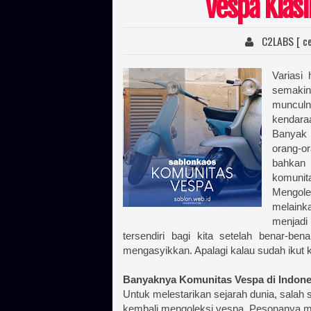
Vespa Klasi
C2LABS [ ce
Variasi 
semakin
muncul
kendara
Banyak 
orang-or
bahkan 
komunit
Mengole
melaink
menjad
tersendiri bagi kita setelah benar-be
mengasyikkan. Apalagi kalau sudah ikut
Banyaknya Komunitas Vespa di Indone
Untuk melestarikan sejarah dunia, salah 
kembali mengoleksi vespa. Pesonanya ma