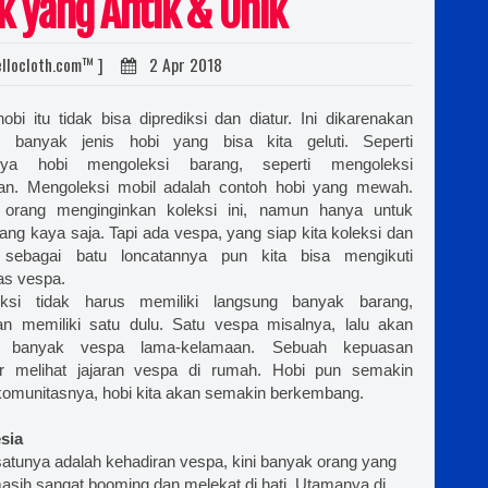
k yang Antik & Unik
souvenir daerah, bordir kemeja lapangan, bordir kemeja pdh, bordir kemeja pdl, polo bordir
custom tas, waistbag, slingbags, bacpack, tas ransel, bordir topi, topi bordir, bordir top
llocloth.com™ ]
2 Apr 2018
snapback, topi bordir nama, pesan topi desain sendiri, topi bordir gambar, bikin topi snapbac
sablon, sablonkaos , sablon kaos aceh, sablon kaos takengon, sablon kaos pidie, sablon
hobi itu tidak bisa diprediksi dan diatur. Ini dikarenakan
sablon kaos jakarta, sablon kaos palembang, sablon kaos medan, sablon kaos padang
 banyak jenis hobi yang bisa kita geluti. Seperti
surabaya, sablon kaos pekan baru, sablon kaos bandarlampung, sablon kaos banda aceh ,
nya hobi mengoleksi barang, seperti mengoleksi
an. Mengoleksi mobil adalah contoh hobi yang mewah.
pontianak, sablon kaos samarinda, sablon kaos pangkalpinang, sablon kaos palangk
orang menginginkan koleksi ini, namun hanya untuk
tanjungpinang , sablon kaos makasar , sablon kaos denpasar, sablon kaos ambon, sablon ka
ang kaya saja. Tapi ada vespa, yang siap kita koleksi dan
sebagai batu loncatannya pun kita bisa mengikuti
kaos kupang, sablon kaos jambi, sablon kaos bengkulu, sablon kaos sibolga, sablon kaos s
as vespa.
kaos bogor, sablon kaos probolinggo, sablon kaos tebingtinggi , sablon kaos cirebon, 
ksi tidak harus memiliki langsung banyak barang,
madium, sablon kaos sabang , sablonm kaos agelang, sablon kaos pasuruan, sablon kaos g
an memiliki satu dulu. Satu vespa misalnya, lalu akan
i banyak vespa lama-kelamaan. Sebuah kepuasan
kaos balikpapan, sablon kaos padangsidempuan, sablon kaos bukittinggi, sablon kaos batu
nar melihat jajaran vespa di rumah. Hobi pun semakin
kaos satuan, sablon kaos lusinan.
 komunitasnya, hobi kita akan semakin berkembang.
sia
satunya adalah kehadiran vespa, kini banyak orang yang
sih sangat booming dan melekat di hati. Utamanya di