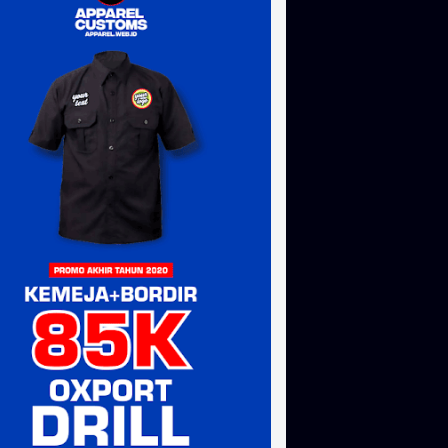
, kemeja bordir, sablon bandana, sablon stiker, sablon totebag,
i jogja, topi bordir murah, bordir topi yogyakarta, bordir topi
k, bikin topi trucker, bordir topi snapback, bikin topi trucker,
 kaos bireuen, sablon kaos langsa, sablon kaos bener meriah,
, sablon kaos bandung, sablon kaos semarang, sablon kaos
 sablon kaos mataram, sablon kaos banjarmasin, sablon kaos
arya, sablon kaos palu, sablon kaos manado, sablon kaos
os kendari, sablon kaos jayapura, sablon kaos serang , sablon
urakarta , sablon kaos pekalongan, sablon kaos malang, sablon
sablon kaos mojokerto, sablon kaos tasikmalaya, sablon kaos
orontalo, sablon kaos tagerang, sablon kaos blitar , sablon
, sablon kaos dumai, sablon kaos, sablon kaos manual, sablon