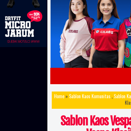
Home
»
Sablon Kaos Komunitas
,
Sablon Ka
Kla
Sablon Kaos Vesp