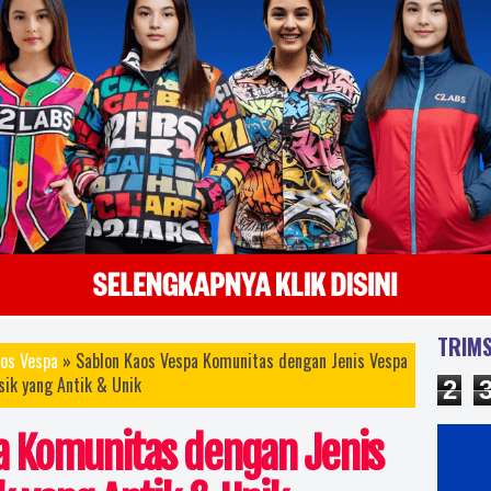
sablon kaos murah jogja, sablon kaos yogyakarta online, sablon kaos online, sablon kao
sablon kaos satuan, sablon kaos satuan manual,sablon kaos manual satuan raster, sablon
sablon kaos satuan manual kota yogyakarta, sablon kaos full print manual, sablon ukuran 
jogja, sablon kaos a1, sablon kaos a2, sablon kaos ukuran gede, sablon kaos full, sablon k
kaos clothing, sablon kaos artwork, sablon plastisol hd, harga sablon high density, cara
density, sablon kaos plastisol, sablon plastisol manual, sablon plastisol, sablon plastisol vs 
sablon plastisol, sablon plastisol vs rubber, contoh sablon plastisol, harga sablon, h
nyablon baju , biaya sablon kaos distro, harga sablon kaos manual satuan, harga sablon k
sablon kaos komunitas, sablon kaos sekolah, sablon kaos club, sablon kaos promosi, sab
kualitas terbaik standar distro, gambar sablon kaos, desain kaos sablon, sablon jogja, sa
satuan, sablon kaos digital, sablon kaos jakarta jogja, sablon kaos murah, harga sablon k
TRIMS
os Vespa
» Sablon Kaos Vespa Komunitas dengan Jenis Vespa
sablon glow in the dark, harga serbuk glow in the dark, harga kaos glow in the dark, car
sik yang Antik & Unik
2
bandung jogja, kaos glow in the dark bandungjogaj, sablon glow in the dark jogja, jasa sab
glow in the dark jakarta jogja, kaos glow in the dark bandung jogja, sablon kaos glow in the
a Komunitas dengan Jenis
surabaya jogja, kaos glow in the dark jogja, jasa sablon & konveksi kaos yogyakarta, kaos