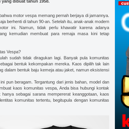
yang dibuat tahun 1958.
 bahwa motor vespa memang pernah berjaya di jamannya.
a berhenti di tahun 90-an. Setelah itu, anak-anak modern
otor ini. Namun, tidak perlu khawatir karena adanya
 yang kemudian membuat para remaja masa kini tetap
tas Vespa?
lah sudah tidak diragukan lagi. Banyak pula komunitas
agai bentuk kekompakan mereka. Kaos dipilih tak lain
ang dalam bentuk baju kemeja atau jaket, namun eksistensi
ni pun beragam. Tergantung dari jenis bahan, model dan
mbuat kaos komunitas vespa, Anda bisa hubungi kontak
ak hanya sebagai sarana mempererat keanggotaan, kaos
entitas komunitas tertentu, begitupula dengan komunitas