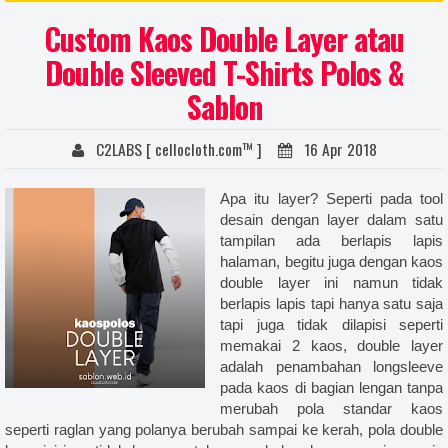
 satuan sparasi, sablon kaos satuan cmyk, harga sablon, harga jasa sablon kaos manual, harga sablon
Custom Kaos Double Layer atau
sablon kaos distro, harga sablon kaos manual satuan, harga sablon kaos digital, harga sablon kaos
Double Sleeved T-Shirts Polos &
n sendiri, harga sablon kaos satuan, sablon kaos digital, sablon kaos jogja, harga sablon kaos manual,
Sablon
 online, sablon kaos online, sablon kaos cod yogyakarta, sablon kaos digital, sablon kaos polyflex,
ablon kaos manual satuan raster, sablon kaos manual satuan sparasi, sablon kaos manual satuan cmyk,
C2LABS [ cellocloth.com™ ]
16 Apr 2018
n kaos full print manual, sablon ukuran besar, sablon kaos ukruan besar, sablon kaos fullprint manual
s ukuran gede, sablon kaos full, sablon kaos manual full, sablon kaos besar, sablon kaos distro, sablon
Apa itu layer? Seperti pada tool
desain dengan layer dalam satu
isol hd, harga sablon high density, cara sablon plastisol timbul, sablon timbul karet, plastisol high
tampilan ada berlapis lapis
nual, sablon plastisol, sablon plastisol vs polyflex, harga sablon plastisol, contoh sablon rubber, ciri ciri
halaman, begitu juga dengan kaos
ontoh sablon plastisol, harga sablon, harga jasa sablon kaos manual, harga sablon tanpa kaos, harga
double layer ini namun tidak
berlapis lapis tapi hanya satu saja
ablon kaos manual satuan, harga sablon kaos digital, harga sablon kaos yogyakarta, sablon kaos kelas,
tapi juga tidak dilapisi seperti
lon kaos club, sablon kaos promosi, sablon kaos oleh oleh, sablon kaos suka suka, harga sablon kaos
memakai 2 kaos, double layer
adalah penambahan longsleeve
aos, desain kaos sablon, sablon jogja, sablon yogyakarta, bikin kaos desain sendiri, harga sablon kaos
pada kaos di bagian lengan tanpa
 jogja, sablon kaos murah, harga sablon kaos manual, sablon kaos jogja, sablon glow in the dark, harga
merubah pola standar kaos
e dark, harga kaos glow in the dark, cara merawat kaos glow in the dark, jasa sablon glow in the dark
seperti raglan yang polanya berubah sampai ke kerah, pola double