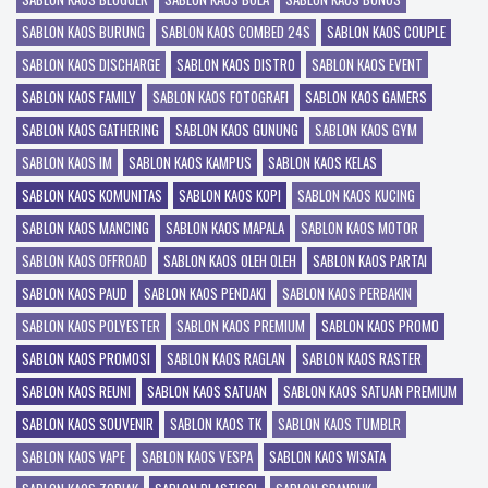
SABLON KAOS BURUNG
SABLON KAOS COMBED 24S
SABLON KAOS COUPLE
SABLON KAOS DISCHARGE
SABLON KAOS DISTRO
SABLON KAOS EVENT
SABLON KAOS FAMILY
SABLON KAOS FOTOGRAFI
SABLON KAOS GAMERS
SABLON KAOS GATHERING
SABLON KAOS GUNUNG
SABLON KAOS GYM
SABLON KAOS IM
SABLON KAOS KAMPUS
SABLON KAOS KELAS
SABLON KAOS KOMUNITAS
SABLON KAOS KOPI
SABLON KAOS KUCING
SABLON KAOS MANCING
SABLON KAOS MAPALA
SABLON KAOS MOTOR
SABLON KAOS OFFROAD
SABLON KAOS OLEH OLEH
SABLON KAOS PARTAI
SABLON KAOS PAUD
SABLON KAOS PENDAKI
SABLON KAOS PERBAKIN
SABLON KAOS POLYESTER
SABLON KAOS PREMIUM
SABLON KAOS PROMO
SABLON KAOS PROMOSI
SABLON KAOS RAGLAN
SABLON KAOS RASTER
SABLON KAOS REUNI
SABLON KAOS SATUAN
SABLON KAOS SATUAN PREMIUM
SABLON KAOS SOUVENIR
SABLON KAOS TK
SABLON KAOS TUMBLR
SABLON KAOS VAPE
SABLON KAOS VESPA
SABLON KAOS WISATA