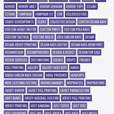
BORDIR
BORDIR JAKET
BORDIR SERAGAM
BORDIR TOPI
C2LABS
C2SIGN
CAMPAIGN
CAMPAIGN 1/2
CDR
CELLOSCLOTHES
CHAOS SCREENPRINTS
CLIENT
COLLECTIVE DESIGN
CONTOH DESAIN KAOS
CUSTOM JACKET MOTOR
CUSTOM PANTS
CUSTOM POLA KAOS
CUSTOM TACTICAL
CUSTOM.WEB.ID
DATA SABLON KAOS
DESAIN
DESAIN JERSEY PRINTING
DESAIN KAOS DISTRO
DESAIN KAOS REUNI PART
DESAINDESIGN
DESAINPRODUKSI
DESIGN & RESULT
DESIGN FOR SALE
DESIGN SERVICES
DESTINATIONS
DOUBLE
DROPS
FREEBIES
FULL PRINTING
GALLERY
GALLERY KAOS KOPI
HARGA
HARGA SABLON KAOS SATUAN
HASIL PRODUKSI
HEADCAPS
INDIE CLOTHING FESTIVAL
INDONESIANARMY
INSPIRATEES
INSPIRATIONS
JACKET BORDIR
JACKET FULL PRINTING
JACKET PARKACUSTOM
JAHIT KUMIS
JERSEY BASEBALL CUSTOM
JERSEY FULL PRINTING
JERSEY PRINTING
JUST BANDANA
JUST COFFEE
JUST DIVE
JUST GATHERING
JUST INS
JUST JERSEY
JUST KATA
JUST MOTO