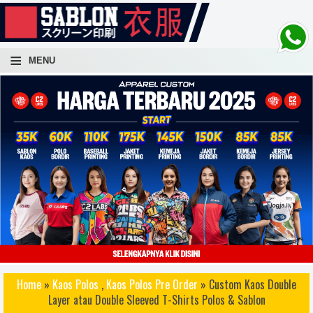
-->
≡
MENU
atuan, sablon kaos lusinan, sablon kaos ratusan, sablon kaos ribuan, sablon kaos cepat, sablon kaos
Home
»
Kaos Polos
,
Kaos Polos Pre Order
» Custom Kaos Double
 awet, sablon kaos distro terbaik, sablon kaos bagus, sablon kaos keren, sablo kaos rubber, sablon kaos
Layer atau Double Sleeved T-Shirts Polos & Sablon
 konveksi kaos, sablon kaos yogyakarta, sablon kaos jogja, sablon kaos dan konveksi kaos, sablon kaos