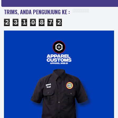
TRIMS, ANDA PENGUNJUNG KE :
2
3
1
0
8
7
2