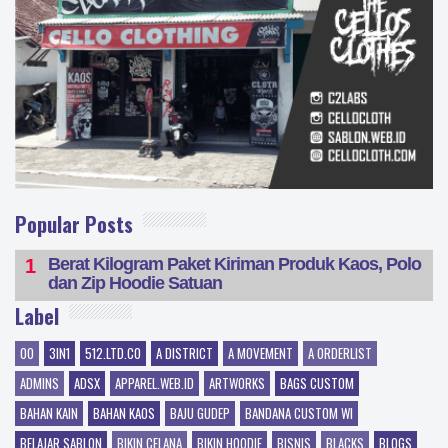
Popular Posts
Berat Kilogram Paket Kiriman Produk Kaos, Polo
dan Zip Hoodie Satuan
Label
00
3IN1
512.LTD.CO
A DISTRICT
A MOVEMENT
A ORDERLIST
ADMINS
ADSX
APPAREL.WEB.ID
ARTWORKS
BAGS CUSTOM
BAHAN KAIN
BAHAN KAOS
BAJU GUDEP
BANDANA CUSTOM WI
BELAJAR SABLON
BIKIN CELANA
BIKIN HOODIE
BISNIS
BLACKS
BLOGS