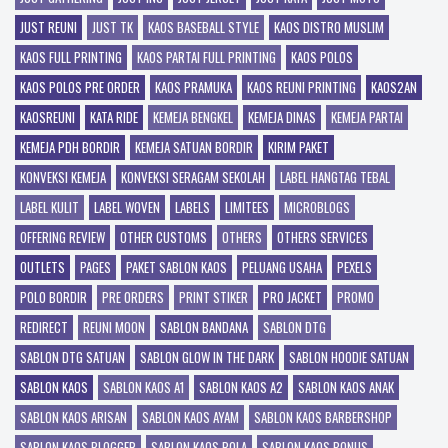
JUST REUNI
JUST TK
KAOS BASEBALL STYLE
KAOS DISTRO MUSLIM
KAOS FULL PRINTING
KAOS PARTAI FULL PRINTING
KAOS POLOS
KAOS POLOS PRE ORDER
KAOS PRAMUKA
KAOS REUNI PRINTING
KAOS2AN
KAOSREUNI
KATA RIDE
KEMEJA BENGKEL
KEMEJA DINAS
KEMEJA PARTAI
KEMEJA PDH BORDIR
KEMEJA SATUAN BORDIR
KIRIM PAKET
KONVEKSI KEMEJA
KONVEKSI SERAGAM SEKOLAH
LABEL HANGTAG TEBAL
LABEL KULIT
LABEL WOVEN
LABELS
LIMITEES
MICROBLOGS
OFFERING REVIEW
OTHER CUSTOMS
OTHERS
OTHERS SERVICES
OUTLETS
PAGES
PAKET SABLON KAOS
PELUANG USAHA
PEXELS
POLO BORDIR
PRE ORDERS
PRINT STIKER
PRO JACKET
PROMO
REDIRECT
REUNI MOON
SABLON BANDANA
SABLON DTG
SABLON DTG SATUAN
SABLON GLOW IN THE DARK
SABLON HOODIE SATUAN
SABLON KAOS
SABLON KAOS A1
SABLON KAOS A2
SABLON KAOS ANAK
SABLON KAOS ARISAN
SABLON KAOS AYAM
SABLON KAOS BARBERSHOP
SABLON KAOS BLOGGER
SABLON KAOS BOLA
SABLON KAOS BONUS