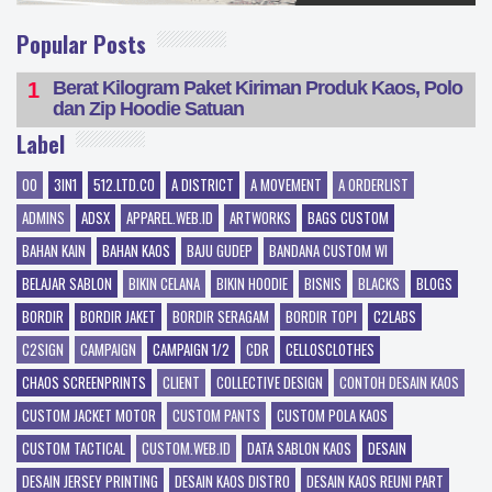
Popular Posts
Berat Kilogram Paket Kiriman Produk Kaos, Polo
dan Zip Hoodie Satuan
Label
00
3IN1
512.LTD.CO
A DISTRICT
A MOVEMENT
A ORDERLIST
ADMINS
ADSX
APPAREL.WEB.ID
ARTWORKS
BAGS CUSTOM
BAHAN KAIN
BAHAN KAOS
BAJU GUDEP
BANDANA CUSTOM WI
BELAJAR SABLON
BIKIN CELANA
BIKIN HOODIE
BISNIS
BLACKS
BLOGS
BORDIR
BORDIR JAKET
BORDIR SERAGAM
BORDIR TOPI
C2LABS
C2SIGN
CAMPAIGN
CAMPAIGN 1/2
CDR
CELLOSCLOTHES
CHAOS SCREENPRINTS
CLIENT
COLLECTIVE DESIGN
CONTOH DESAIN KAOS
CUSTOM JACKET MOTOR
CUSTOM PANTS
CUSTOM POLA KAOS
CUSTOM TACTICAL
CUSTOM.WEB.ID
DATA SABLON KAOS
DESAIN
DESAIN JERSEY PRINTING
DESAIN KAOS DISTRO
DESAIN KAOS REUNI PART