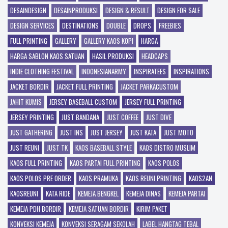
DESAINDESIGN
DESAINPRODUKSI
DESIGN & RESULT
DESIGN FOR SALE
DESIGN SERVICES
DESTINATIONS
DOUBLE
DROPS
FREEBIES
FULL PRINTING
GALLERY
GALLERY KAOS KOPI
HARGA
HARGA SABLON KAOS SATUAN
HASIL PRODUKSI
HEADCAPS
INDIE CLOTHING FESTIVAL
INDONESIANARMY
INSPIRATEES
INSPIRATIONS
JACKET BORDIR
JACKET FULL PRINTING
JACKET PARKACUSTOM
JAHIT KUMIS
JERSEY BASEBALL CUSTOM
JERSEY FULL PRINTING
JERSEY PRINTING
JUST BANDANA
JUST COFFEE
JUST DIVE
JUST GATHERING
JUST INS
JUST JERSEY
JUST KATA
JUST MOTO
JUST REUNI
JUST TK
KAOS BASEBALL STYLE
KAOS DISTRO MUSLIM
KAOS FULL PRINTING
KAOS PARTAI FULL PRINTING
KAOS POLOS
KAOS POLOS PRE ORDER
KAOS PRAMUKA
KAOS REUNI PRINTING
KAOS2AN
KAOSREUNI
KATA RIDE
KEMEJA BENGKEL
KEMEJA DINAS
KEMEJA PARTAI
KEMEJA PDH BORDIR
KEMEJA SATUAN BORDIR
KIRIM PAKET
KONVEKSI KEMEJA
KONVEKSI SERAGAM SEKOLAH
LABEL HANGTAG TEBAL