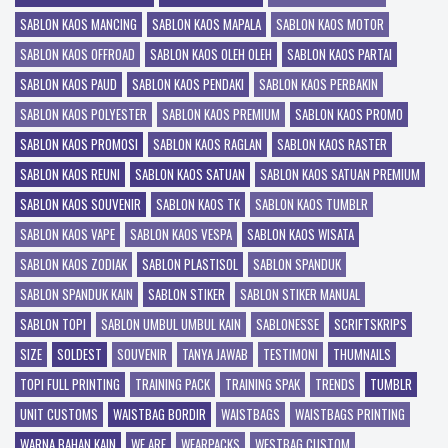
SABLON KAOS MANCING
SABLON KAOS MAPALA
SABLON KAOS MOTOR
SABLON KAOS OFFROAD
SABLON KAOS OLEH OLEH
SABLON KAOS PARTAI
SABLON KAOS PAUD
SABLON KAOS PENDAKI
SABLON KAOS PERBAKIN
SABLON KAOS POLYESTER
SABLON KAOS PREMIUM
SABLON KAOS PROMO
SABLON KAOS PROMOSI
SABLON KAOS RAGLAN
SABLON KAOS RASTER
SABLON KAOS REUNI
SABLON KAOS SATUAN
SABLON KAOS SATUAN PREMIUM
SABLON KAOS SOUVENIR
SABLON KAOS TK
SABLON KAOS TUMBLR
SABLON KAOS VAPE
SABLON KAOS VESPA
SABLON KAOS WISATA
SABLON KAOS ZODIAK
SABLON PLASTISOL
SABLON SPANDUK
SABLON SPANDUK KAIN
SABLON STIKER
SABLON STIKER MANUAL
SABLON TOPI
SABLON UMBUL UMBUL KAIN
SABLONESSE
SCRIFTSKRIPS
SIZE
SOLDEST
SOUVENIR
TANYA JAWAB
TESTIMONI
THUMNAILS
TOPI FULL PRINTING
TRAINING PACK
TRAINING SPAK
TRENDS
TUMBLR
UNIT CUSTOMS
WAISTBAG BORDIR
WAISTBAGS
WAISTBAGS PRINTING
WARNA BAHAN KAIN
WE ARE
WEARPACKS
WESTBAG CUSTOM