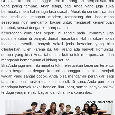
Di dalam komunitas sanggar seni, memang tari menjadi satu hal
, sablon glow in the dark jogja, jasa sablon glow in the dark jakarta jogja, kaos glow in the dark, kaos
yang paling tampak. Akan tetapi, bagi Anda yang juga suka
ark bandung jogja, sablon kaos glow in the dark, kaos glow in the dark grosir, jual kaos glow in the dark
bermusik, maka hal ini juga bisa diasah. Musik itu sendiri bisa dari
segi tradisional maupun modern, tergantung dari bagaimana
a sablon & konveksi kaos yogyakarta, kaos komunitas, kaos kelas, kaos promosi, kaos oleh oleh atau kaos
seseorang ingin mengambil bagian untuk mengasah kemampuan
emeja pdh, bordir kemeja pdl, polo bordir, kemeja bordir, sablon bandana, sablon stiker, sablon totebag,
tersebut, sesuai dengan kemampuan diri.
sel, bordir topi, topi bordir, bordir topi jogja, topi bordir murah, bordir topi yogyakarta, bordir topi
Keberadaan komunitas seperti ini sendiri pada umumnya juga
sudah tersebar di banyak daerah nusantara. Hal ini dikarenakan
iri, topi bordir gambar, bikin topi snapback, bikin topi trucker, bordir topi snapback, bikin topi trucker,
Indonesia memiliki banyak sekali jenis kesenian yang bisa
aos takengon, sablon kaos pidie, sablon kaos bireuen, sablon kaos langsa, sablon kaos bener meriah,
dilestarikan. Oleh karena itu, tak jarang ada banyak komunitas
sablon kaos medan, sablon kaos padang, sablon kaos bandung, sablon kaos semarang, sablon kaos
serupa yang bisa Anda tahu dan ikuti untuk memperdalam dan
mengasah kemampuan di bidang serupa.
bandarlampung, sablon kaos banda aceh , sablon kaos mataram, sablon kaos banjarmasin, sablon kaos
Bila Anda juga memiliki minat untuk melestarikan kesenian tertentu,
os pangkalpinang, sablon kaos palangkarya, sablon kaos palu, sablon kaos manado, sablon kaos
maka bergabung dengan komunitas sanggar seni bisa menjadi
wadah yang sangat cocok. Anda bisa mengambil peran dari segi
s denpasar, sablon kaos ambon, sablon kaos kendari, sablon kaos jayapura, sablon kaos serang , sablon
tarian maupun musikn teater, dance dll. Di sana, Anda pun akan
kulu, sablon kaos sibolga, sablon kaos surakarta , sablon kaos pekalongan, sablon kaos malang, sablon
mendapat banyak sekali kenalan, ilmu baru, sampai banyak hal tak
os tebingtinggi , sablon kaos cirebon, sablon kaos mojokerto, sablon kaos tasikmalaya, sablon kaos
terduga yang menjadi bagian dari dinamika komunitas.
ang, sablon kaos pasuruan, sablon kaos gorontalo, sablon kaos tagerang, sablon kaos blitar , sablon
ablon kaos bukittinggi, sablon kaos batu, sablon kaos dumai, sablon kaos, sablon kaos manual, sablon