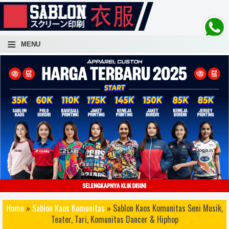
-->
≡
MENU
atuan, sablon kaos lusinan, sablon kaos ratusan, sablon kaos ribuan, sablon kaos cepat, sablon kaos
Home
»
Sablon Kaos Komunitas
» Sablon Kaos Komunitas Seni Musik,
 awet, sablon kaos distro terbaik, sablon kaos bagus, sablon kaos keren, sablo kaos rubber, sablon kaos
Teater, Tari, Komunitas Dancer & Hiphop
 konveksi kaos, sablon kaos yogyakarta, sablon kaos jogja, sablon kaos dan konveksi kaos, sablon kaos