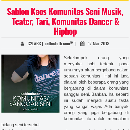
 satuan sparasi, sablon kaos satuan cmyk, harga sablon, harga jasa sablon kaos manual, harga sablon
Sablon Kaos Komunitas Seni Musik,
sablon kaos distro, harga sablon kaos manual satuan, harga sablon kaos digital, harga sablon kaos
Teater, Tari, Komunitas Dancer &
n sendiri, harga sablon kaos satuan, sablon kaos digital, sablon kaos jogja, harga sablon kaos manual,
Hiphop
 online, sablon kaos online, sablon kaos cod yogyakarta, sablon kaos digital, sablon kaos polyflex,
ablon kaos manual satuan raster, sablon kaos manual satuan sparasi, sablon kaos manual satuan cmyk,
C2LABS [ cellocloth.com™ ]
17 Mar 2018
n kaos full print manual, sablon ukuran besar, sablon kaos ukruan besar, sablon kaos fullprint manual
s ukuran gede, sablon kaos full, sablon kaos manual full, sablon kaos besar, sablon kaos distro, sablon
Sekelompok orang yang
menyukai hobi tertentu pada
isol hd, harga sablon high density, cara sablon plastisol timbul, sablon timbul karet, plastisol high
umumnya akan bergabung dalam
nual, sablon plastisol, sablon plastisol vs polyflex, harga sablon plastisol, contoh sablon rubber, ciri ciri
sebuah komunitas. Hal ini juga
ontoh sablon plastisol, harga sablon, harga jasa sablon kaos manual, harga sablon tanpa kaos, harga
dialami oleh beberapa orang yang
bergabung di dalam komunitas
ablon kaos manual satuan, harga sablon kaos digital, harga sablon kaos yogyakarta, sablon kaos kelas,
sanggar seni. Bahkan, hal seperti
lon kaos club, sablon kaos promosi, sablon kaos oleh oleh, sablon kaos suka suka, harga sablon kaos
ini sudah menjadi suatu fakta
yang sangat wajar. Ada banyak
aos, desain kaos sablon, sablon jogja, sablon yogyakarta, bikin kaos desain sendiri, harga sablon kaos
orang yang juga bergabung di
 jogja, sablon kaos murah, harga sablon kaos manual, sablon kaos jogja, sablon glow in the dark, harga
komunitas itu untuk mendalami
e dark, harga kaos glow in the dark, cara merawat kaos glow in the dark, jasa sablon glow in the dark
bidang seni tersebut.