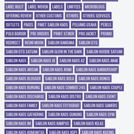
LABEL KULIT
LABEL WOVEN
LABELS
LIMITEES
MICROBLOGS
OFFERING REVIEW
OTHER CUSTOMS
OTHERS
OTHERS SERVICES
OUTLETS
PAGES
PAKET SABLON KAOS
PELUANG USAHA
PEXELS
POLO BORDIR
PRE ORDERS
PRINT STIKER
PRO JACKET
PROMO
REDIRECT
REUNI MOON
SABLON BANDANA
SABLON DTG
SABLON DTG SATUAN
SABLON GLOW IN THE DARK
SABLON HOODIE SATUAN
SABLON KAOS
SABLON KAOS A1
SABLON KAOS A2
SABLON KAOS ANAK
SABLON KAOS ARISAN
SABLON KAOS AYAM
SABLON KAOS BARBERSHOP
SABLON KAOS BLOGGER
SABLON KAOS BOLA
SABLON KAOS BONUS
SABLON KAOS BURUNG
SABLON KAOS COMBED 24S
SABLON KAOS COUPLE
SABLON KAOS DISCHARGE
SABLON KAOS DISTRO
SABLON KAOS EVENT
SABLON KAOS FAMILY
SABLON KAOS FOTOGRAFI
SABLON KAOS GAMERS
SABLON KAOS GATHERING
SABLON KAOS GUNUNG
SABLON KAOS GYM
SABLON KAOS IM
SABLON KAOS KAMPUS
SABLON KAOS KELAS
SABLON KAOS KOMUNITAS
SABLON KAOS KOPI
SABLON KAOS KUCING