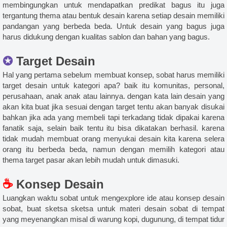
, sablon glow in the dark jogja, jasa sablon glow in the dark jakarta jogja, kaos glow in the dark, kaos
membingungkan untuk mendapatkan predikat bagus itu juga
tergantung thema atau bentuk desain karena setiap desain memiliki
ark bandung jogja, sablon kaos glow in the dark, kaos glow in the dark grosir, jual kaos glow in the dark
pandangan yang berbeda beda. Untuk desain yang bagus juga
a sablon & konveksi kaos yogyakarta, kaos komunitas, kaos kelas, kaos promosi, kaos oleh oleh atau kaos
harus didukung dengan kualitas sablon dan bahan yang bagus.
emeja pdh, bordir kemeja pdl, polo bordir, kemeja bordir, sablon bandana, sablon stiker, sablon totebag,
✪
Target Desain
sel, bordir topi, topi bordir, bordir topi jogja, topi bordir murah, bordir topi yogyakarta, bordir topi
Hal yang pertama sebelum membuat konsep, sobat harus memiliki
iri, topi bordir gambar, bikin topi snapback, bikin topi trucker, bordir topi snapback, bikin topi trucker,
target desain untuk kategori apa? baik itu komunitas, personal,
aos takengon, sablon kaos pidie, sablon kaos bireuen, sablon kaos langsa, sablon kaos bener meriah,
perusahaan, anak anak atau lainnya. dengan kata lain desain yang
akan kita buat jika sesuai dengan target tentu akan banyak disukai
sablon kaos medan, sablon kaos padang, sablon kaos bandung, sablon kaos semarang, sablon kaos
bahkan jika ada yang membeli tapi terkadang tidak dipakai karena
bandarlampung, sablon kaos banda aceh , sablon kaos mataram, sablon kaos banjarmasin, sablon kaos
fanatik saja, selain baik tentu itu bisa dikatakan berhasil. karena
os pangkalpinang, sablon kaos palangkarya, sablon kaos palu, sablon kaos manado, sablon kaos
tidak mudah membuat orang menyukai desain kita karena selera
orang itu berbeda beda, namun dengan memilih kategori atau
s denpasar, sablon kaos ambon, sablon kaos kendari, sablon kaos jayapura, sablon kaos serang , sablon
thema target pasar akan lebih mudah untuk dimasuki.
kulu, sablon kaos sibolga, sablon kaos surakarta , sablon kaos pekalongan, sablon kaos malang, sablon
os tebingtinggi , sablon kaos cirebon, sablon kaos mojokerto, sablon kaos tasikmalaya, sablon kaos
☕
Konsep Desain
ang, sablon kaos pasuruan, sablon kaos gorontalo, sablon kaos tagerang, sablon kaos blitar , sablon
Luangkan waktu sobat untuk mengexplore ide atau konsep desain
sobat, buat sketsa sketsa untuk materi desain sobat di tempat
ablon kaos bukittinggi, sablon kaos batu, sablon kaos dumai, sablon kaos, sablon kaos manual, sablon
yang meyenangkan misal di warung kopi, dugunung, di tempat tidur