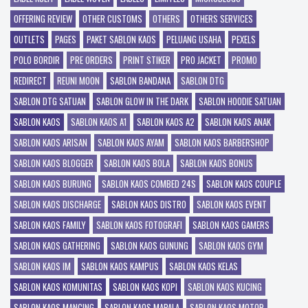
OFFERING REVIEW
OTHER CUSTOMS
OTHERS
OTHERS SERVICES
OUTLETS
PAGES
PAKET SABLON KAOS
PELUANG USAHA
PEXELS
POLO BORDIR
PRE ORDERS
PRINT STIKER
PRO JACKET
PROMO
REDIRECT
REUNI MOON
SABLON BANDANA
SABLON DTG
SABLON DTG SATUAN
SABLON GLOW IN THE DARK
SABLON HOODIE SATUAN
SABLON KAOS
SABLON KAOS A1
SABLON KAOS A2
SABLON KAOS ANAK
SABLON KAOS ARISAN
SABLON KAOS AYAM
SABLON KAOS BARBERSHOP
SABLON KAOS BLOGGER
SABLON KAOS BOLA
SABLON KAOS BONUS
SABLON KAOS BURUNG
SABLON KAOS COMBED 24S
SABLON KAOS COUPLE
SABLON KAOS DISCHARGE
SABLON KAOS DISTRO
SABLON KAOS EVENT
SABLON KAOS FAMILY
SABLON KAOS FOTOGRAFI
SABLON KAOS GAMERS
SABLON KAOS GATHERING
SABLON KAOS GUNUNG
SABLON KAOS GYM
SABLON KAOS IM
SABLON KAOS KAMPUS
SABLON KAOS KELAS
SABLON KAOS KOMUNITAS
SABLON KAOS KOPI
SABLON KAOS KUCING
SABLON KAOS MANCING
SABLON KAOS MAPALA
SABLON KAOS MOTOR