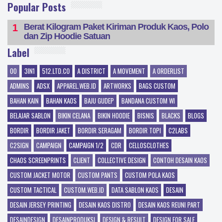
Popular Posts
Berat Kilogram Paket Kiriman Produk Kaos, Polo
dan Zip Hoodie Satuan
Label
00
3IN1
512.LTD.CO
A DISTRICT
A MOVEMENT
A ORDERLIST
ADMINS
ADSX
APPAREL.WEB.ID
ARTWORKS
BAGS CUSTOM
BAHAN KAIN
BAHAN KAOS
BAJU GUDEP
BANDANA CUSTOM WI
BELAJAR SABLON
BIKIN CELANA
BIKIN HOODIE
BISNIS
BLACKS
BLOGS
BORDIR
BORDIR JAKET
BORDIR SERAGAM
BORDIR TOPI
C2LABS
C2SIGN
CAMPAIGN
CAMPAIGN 1/2
CDR
CELLOSCLOTHES
CHAOS SCREENPRINTS
CLIENT
COLLECTIVE DESIGN
CONTOH DESAIN KAOS
CUSTOM JACKET MOTOR
CUSTOM PANTS
CUSTOM POLA KAOS
CUSTOM TACTICAL
CUSTOM.WEB.ID
DATA SABLON KAOS
DESAIN
DESAIN JERSEY PRINTING
DESAIN KAOS DISTRO
DESAIN KAOS REUNI PART
DESAINDESIGN
DESAINPRODUKSI
DESIGN & RESULT
DESIGN FOR SALE