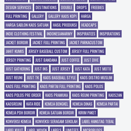
DESIGN SERVICES
DESTINATIONS
DOUBLE
DROPS
FREEBIES
FULL PRINTING
GALLERY
GALLERY KAOS KOPI
HARGA
HARGA SABLON KAOS SATUAN
HASIL PRODUKSI
HEADCAPS
INDIE CLOTHING FESTIVAL
INDONESIANARMY
INSPIRATEES
INSPIRATIONS
JACKET BORDIR
JACKET FULL PRINTING
JACKET PARKACUSTOM
JAHIT KUMIS
JERSEY BASEBALL CUSTOM
JERSEY FULL PRINTING
JERSEY PRINTING
JUST BANDANA
JUST COFFEE
JUST DIVE
JUST GATHERING
JUST INS
JUST JERSEY
JUST KATA
JUST MOTO
JUST REUNI
JUST TK
KAOS BASEBALL STYLE
KAOS DISTRO MUSLIM
KAOS FULL PRINTING
KAOS PARTAI FULL PRINTING
KAOS POLOS
KAOS POLOS PRE ORDER
KAOS PRAMUKA
KAOS REUNI PRINTING
KAOS2AN
KAOSREUNI
KATA RIDE
KEMEJA BENGKEL
KEMEJA DINAS
KEMEJA PARTAI
KEMEJA PDH BORDIR
KEMEJA SATUAN BORDIR
KIRIM PAKET
KONVEKSI KEMEJA
KONVEKSI SERAGAM SEKOLAH
LABEL HANGTAG TEBAL
LABEL KULIT
LABEL WOVEN
LABELS
LIMITEES
MICROBLOGS