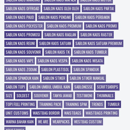
SABLON KAOS OFFROAD
SABLON KAOS OLEH OLEH
SABLON KAOS PARTAI
SABLON KAOS PAUD
SABLON KAOS PENDAKI
SABLON KAOS PERBAKIN
SABLON KAOS POLYESTER
SABLON KAOS PREMIUM
SABLON KAOS PROMO
SABLON KAOS PROMOSI
SABLON KAOS RAGLAN
SABLON KAOS RASTER
SABLON KAOS REUNI
SABLON KAOS SATUAN
SABLON KAOS SATUAN PREMIUM
SABLON KAOS SOUVENIR
SABLON KAOS TK
SABLON KAOS TUMBLR
SABLON KAOS VAPE
SABLON KAOS VESPA
SABLON KAOS WISATA
SABLON KAOS ZODIAK
SABLON PLASTISOL
SABLON SPANDUK
SABLON SPANDUK KAIN
SABLON STIKER
SABLON STIKER MANUAL
SABLON TOPI
SABLON UMBUL UMBUL KAIN
SABLONESSE
SCRIFTSKRIPS
SIZE
SOLDEST
SOUVENIR
TANYA JAWAB
TESTIMONI
THUMNAILS
TOPI FULL PRINTING
TRAINING PACK
TRAINING SPAK
TRENDS
TUMBLR
UNIT CUSTOMS
WAISTBAG BORDIR
WAISTBAGS
WAISTBAGS PRINTING
WARNA BAHAN KAIN
WE ARE
WEARPACKS
WESTBAG CUSTOM