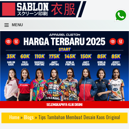
-->
≡
MENU
atuan, sablon kaos lusinan, sablon kaos ratusan, sablon kaos ribuan, sablon kaos cepat, sablon kaos
Home
»
Blogs
» Tips Tambahan Membuat Desain Kaos Original
 awet, sablon kaos distro terbaik, sablon kaos bagus, sablon kaos keren, sablo kaos rubber, sablon kaos
 konveksi kaos, sablon kaos yogyakarta, sablon kaos jogja, sablon kaos dan konveksi kaos, sablon kaos