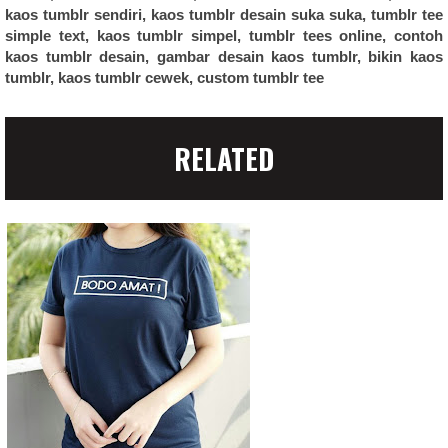
kaos tumblr sendiri, kaos tumblr desain suka suka, tumblr tee
simple text, kaos tumblr simpel, tumblr tees online, contoh
kaos tumblr desain, gambar desain kaos tumblr, bikin kaos
tumblr, kaos tumblr cewek,
custom tumblr tee
RELATED