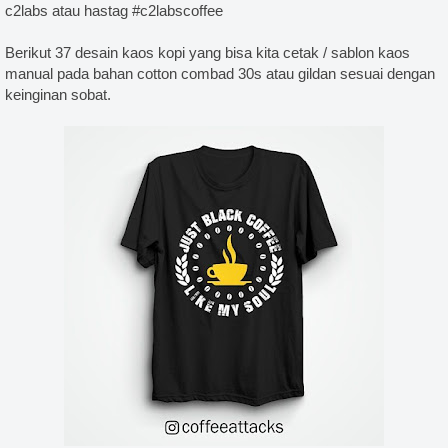
, sablon glow in the dark jogja, jasa sablon glow in the dark jakarta jogja, kaos glow in the dark, kaos
c2labs atau hastag #c2labscoffee
ark bandung jogja, sablon kaos glow in the dark, kaos glow in the dark grosir, jual kaos glow in the dark
Berikut 37 desain kaos kopi yang bisa kita cetak / sablon kaos
a sablon & konveksi kaos yogyakarta, kaos komunitas, kaos kelas, kaos promosi, kaos oleh oleh atau kaos
manual pada bahan cotton combad 30s atau gildan sesuai dengan
keinginan sobat.
emeja pdh, bordir kemeja pdl, polo bordir, kemeja bordir, sablon bandana, sablon stiker, sablon totebag,
sel, bordir topi, topi bordir, bordir topi jogja, topi bordir murah, bordir topi yogyakarta, bordir topi
iri, topi bordir gambar, bikin topi snapback, bikin topi trucker, bordir topi snapback, bikin topi trucker,
aos takengon, sablon kaos pidie, sablon kaos bireuen, sablon kaos langsa, sablon kaos bener meriah,
sablon kaos medan, sablon kaos padang, sablon kaos bandung, sablon kaos semarang, sablon kaos
bandarlampung, sablon kaos banda aceh , sablon kaos mataram, sablon kaos banjarmasin, sablon kaos
os pangkalpinang, sablon kaos palangkarya, sablon kaos palu, sablon kaos manado, sablon kaos
s denpasar, sablon kaos ambon, sablon kaos kendari, sablon kaos jayapura, sablon kaos serang , sablon
kulu, sablon kaos sibolga, sablon kaos surakarta , sablon kaos pekalongan, sablon kaos malang, sablon
os tebingtinggi , sablon kaos cirebon, sablon kaos mojokerto, sablon kaos tasikmalaya, sablon kaos
ang, sablon kaos pasuruan, sablon kaos gorontalo, sablon kaos tagerang, sablon kaos blitar , sablon
ablon kaos bukittinggi, sablon kaos batu, sablon kaos dumai, sablon kaos, sablon kaos manual, sablon