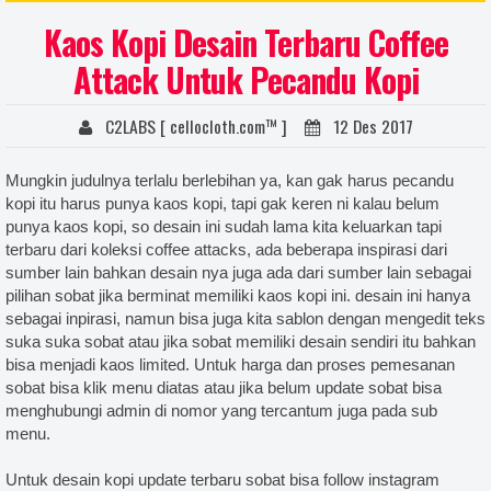
 satuan sparasi, sablon kaos satuan cmyk, harga sablon, harga jasa sablon kaos manual, harga sablon
Kaos Kopi Desain Terbaru Coffee
sablon kaos distro, harga sablon kaos manual satuan, harga sablon kaos digital, harga sablon kaos
Attack Untuk Pecandu Kopi
n sendiri, harga sablon kaos satuan, sablon kaos digital, sablon kaos jogja, harga sablon kaos manual,
 online, sablon kaos online, sablon kaos cod yogyakarta, sablon kaos digital, sablon kaos polyflex,
C2LABS [ cellocloth.com™ ]
12 Des 2017
ablon kaos manual satuan raster, sablon kaos manual satuan sparasi, sablon kaos manual satuan cmyk,
Mungkin judulnya terlalu berlebihan ya, kan gak harus pecandu
n kaos full print manual, sablon ukuran besar, sablon kaos ukruan besar, sablon kaos fullprint manual
kopi itu harus punya kaos kopi, tapi gak keren ni kalau belum
s ukuran gede, sablon kaos full, sablon kaos manual full, sablon kaos besar, sablon kaos distro, sablon
punya kaos kopi, so desain ini sudah lama kita keluarkan tapi
isol hd, harga sablon high density, cara sablon plastisol timbul, sablon timbul karet, plastisol high
terbaru dari koleksi coffee attacks, ada beberapa inspirasi dari
sumber lain bahkan desain nya juga ada dari sumber lain sebagai
nual, sablon plastisol, sablon plastisol vs polyflex, harga sablon plastisol, contoh sablon rubber, ciri ciri
pilihan sobat jika berminat memiliki kaos kopi ini. desain ini hanya
ontoh sablon plastisol, harga sablon, harga jasa sablon kaos manual, harga sablon tanpa kaos, harga
sebagai inpirasi, namun bisa juga kita sablon dengan mengedit teks
ablon kaos manual satuan, harga sablon kaos digital, harga sablon kaos yogyakarta, sablon kaos kelas,
suka suka sobat atau jika sobat memiliki desain sendiri itu bahkan
bisa menjadi kaos limited. Untuk harga dan proses pemesanan
lon kaos club, sablon kaos promosi, sablon kaos oleh oleh, sablon kaos suka suka, harga sablon kaos
sobat bisa klik menu diatas atau jika belum update sobat bisa
aos, desain kaos sablon, sablon jogja, sablon yogyakarta, bikin kaos desain sendiri, harga sablon kaos
menghubungi admin di nomor yang tercantum juga pada sub
menu.
 jogja, sablon kaos murah, harga sablon kaos manual, sablon kaos jogja, sablon glow in the dark, harga
e dark, harga kaos glow in the dark, cara merawat kaos glow in the dark, jasa sablon glow in the dark
Untuk desain kopi update terbaru sobat bisa follow instagram