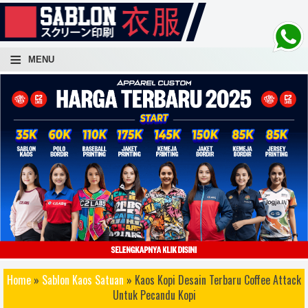
-->
≡
MENU
atuan, sablon kaos lusinan, sablon kaos ratusan, sablon kaos ribuan, sablon kaos cepat, sablon kaos
Home
»
Sablon Kaos Satuan
» Kaos Kopi Desain Terbaru Coffee Attack
 awet, sablon kaos distro terbaik, sablon kaos bagus, sablon kaos keren, sablo kaos rubber, sablon kaos
Untuk Pecandu Kopi
 konveksi kaos, sablon kaos yogyakarta, sablon kaos jogja, sablon kaos dan konveksi kaos, sablon kaos